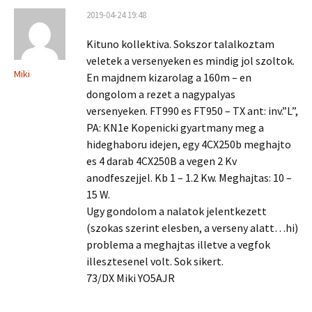
2019-04-24 19:48
Kituno kollektiva. Sokszor talalkoztam
veletek a versenyeken es mindig jol szoltok.
Miki
En majdnem kizarolag a 160m – en
dongolom a rezet a nagypalyas
versenyeken. FT990 es FT950 – TX ant: inv.”L”,
PA: KN1e Kopenicki gyartmany meg a
hideghaboru idejen, egy 4CX250b meghajto
es 4 darab 4CX250B a vegen 2 Kv
anodfeszejjel. Kb 1 – 1.2 Kw. Meghajtas: 10 –
15 W.
Ugy gondolom a nalatok jelentkezett
(szokas szerint elesben, a verseny alatt…hi)
problema a meghajtas illetve a vegfok
illesztesenel volt. Sok sikert.
73/DX Miki YO5AJR