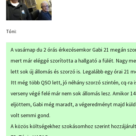
Tóni:
A vasárnap du 2 órás érkezésemkor Gabi 21 megán szorg
mert már eléggé szorította a hallgató a fülét. Nagy m
lett sok új állomás és szorzó is. Legalább egy órai 21
Itt még több QSO lett, jó néhány szorzó szintén, cq-ra is
verseny végé felé már nem sok állomás lesz. Amikor 14 
eljöttem, Gabi még maradt, a végeredményt majd küldi
volt semmi gond.
A közös költségekhez szokásomhoz szerint hozzájárul