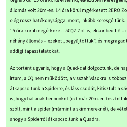
állomás volt 20m-en. 14 óra körül mgérkezett 2ERO Zoli 
elég rossz hatékonysággal ment, inkább keresgéltünk.
15 óra körül megérkezett 5CQZ Zoli is, ekkor beült ő –
néhány állomás – ezeket „begyűjtöttük”, és megragadt
addigi tapasztalatokat.
Az történt ugyanis, hogy a Quad-dal dolgoztunk, de nag
írtam, a CQ nem működött, a visszahívásokra is többszö
átkapcsoltunk a Spiderre, és láss csodát, kitisztult a
is, hogy hallanak bennünket (ezt már 20m-en teszteltü
szólt, mint a spider (mármint a skimmereknél), de véte
ahogy a Spiderről átkapcsoltunk a Quadra.