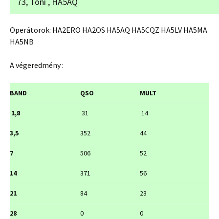
73, Tóni , HA5AQ
Operátorok: HA2ERO HA2OS HA5AQ HA5CQZ HA5LV HA5MA
HA5NB
A végeredmény :
BAND
QSO
MULT
1,8
31
14
3,5
352
44
7
506
52
14
371
56
21
84
23
28
0
0