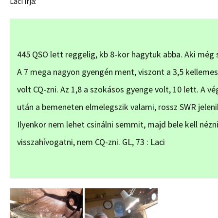
Laci írja:
445 QSO lett reggelig, kb 8-kor hagytuk abba. Aki még 
A 7 mega nagyon gyengén ment, viszont a 3,5 kellemes 
volt CQ-zni. Az 1,8 a szokásos gyenge volt, 10 lett. A v
után a bemeneten elmelegszik valami, rossz SWR jeleni
Ilyenkor nem lehet csinálni semmit, majd bele kell nézn
visszahívogatni, nem CQ-zni. GL, 73 : Laci