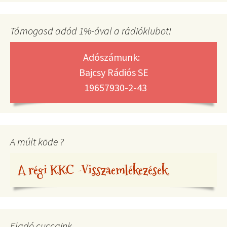
Támogasd adód 1%-ával a rádióklubot!
Adószámunk:
Bajcsy Rádiós SE
19657930-2-43
A múlt köde ?
A régi KKC -Visszaemlékezések
Eladó cuccaink