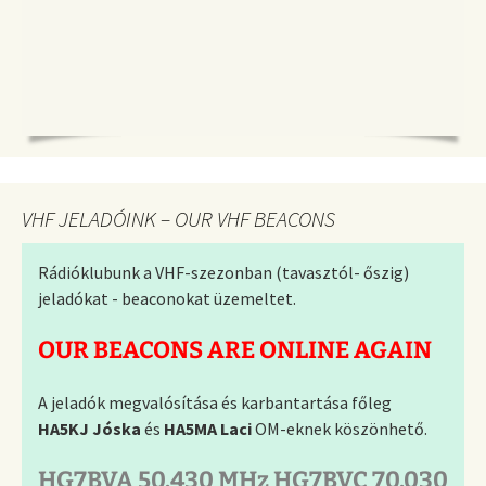
VHF JELADÓINK – OUR VHF BEACONS
Rádióklubunk a VHF-szezonban (tavasztól- őszig)
jeladókat - beaconokat üzemeltet.
OUR BEACONS ARE ONLINE AGAIN
A jeladók megvalósítása és karbantartása főleg
HA5KJ Jóska
és
HA5MA Laci
OM-eknek köszönhető.
HG7BVA 50.430 MHz HG7BVC 70.030