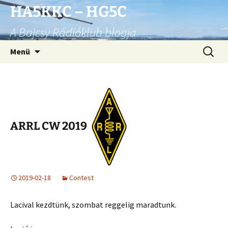
Ugrás
HA5KKC – HG5C
a
A Bajcsy Rádióklub blogja
tartalomhoz
Keresés
Menü
ARRL CW 2019
2019-02-18
Contest
Lacival kezdtünk, szombat reggelig maradtunk.