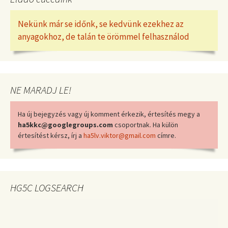
Nekünk már se időnk, se kedvünk ezekhez az
anyagokhoz, de talán te örömmel felhasználod
NE MARADJ LE!
Ha új bejegyzés vagy új komment érkezik, értesítés megy a
ha5kkc@googlegroups.com
csoportnak. Ha külön
értesítést kérsz, írj a
ha5lv.viktor@gmail.com
címre.
HG5C LOGSEARCH