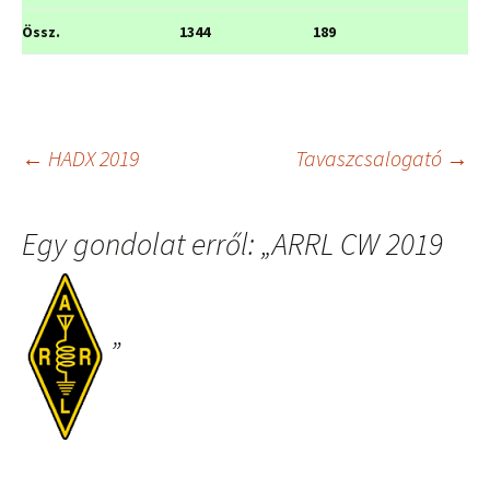
Össz.
1344
189
Bejegyzés
←
HADX 2019
Tavaszcsalogató
→
navigáció
Egy gondolat erről: „
ARRL CW 2019
”