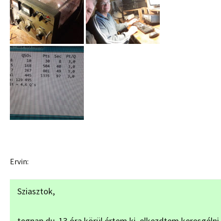
Ervin:
Sziasztok,
tegnap du. 13 óra körül értem ki, elkezdtem keresgélni