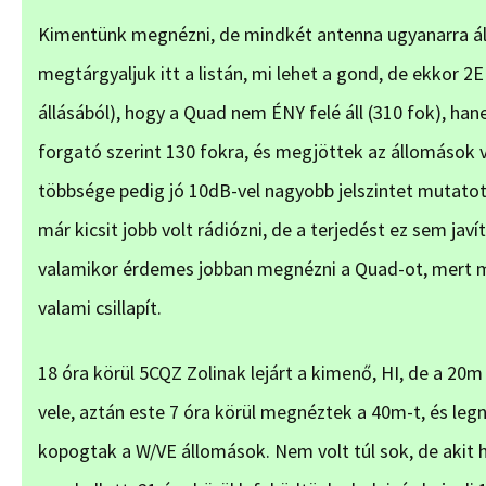
Kimentünk megnézni, de mindkét antenna ugyanarra áll
megtárgyaljuk itt a listán, mi lehet a gond, de ekkor 2
állásából), hogy a Quad nem ÉNY felé áll (310 fok), hane
forgató szerint 130 fokra, és megjöttek az állomások 
többsége pedig jó 10dB-vel nagyobb jelszintet mutatott
már kicsit jobb volt rádiózni, de a terjedést ez sem jav
valamikor érdemes jobban megnézni a Quad-ot, mert min
valami csillapít.
18 óra körül 5CQZ Zolinak lejárt a kimenő, HI, de a 20m
vele, aztán este 7 óra körül megnéztek a 40m-t, és l
kopogtak a W/VE állomások. Nem volt túl sok, de akit h