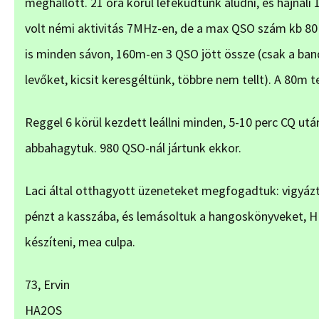
meghallott. 21 óra körül lefeküdtünk aludni, és hajnali
volt némi aktivitás 7MHz-en, de a max QSO szám kb 80 v
is minden sávon, 160m-en 3 QSO jött össze (csak a ban
levőket, kicsit keresgéltünk, többre nem tellt). A 80m t
Reggel 6 körül kezdett leállni minden, 5-10 perc CQ után
abbahagytuk. 980 QSO-nál jártunk ekkor.
Laci által otthagyott üzeneteket megfogadtuk: vigyázt
pénzt a kasszába, és lemásoltuk a hangoskönyveket, HI
készíteni, mea culpa.
73, Ervin
HA2OS