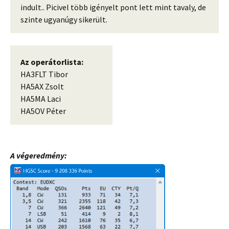
indult.. Picivel több igényelt pont lett mint tavaly, de
szinte ugyanúgy sikerült.
Az operátorlista:
HA3FLT Tibor
HA5AX Zsolt
HA5MA Laci
HA5OV Péter
A végeredmény: