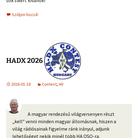
sok sikert kívánok!
Szóljon hozzá!
HADX 2026
2026-01-18
Contest
,
Hír
A magyar rendezésű világversenyen részt
„kell” venni minden magyar állomásnak, hiszen a
világ rádiósainak figyelme ránk irányul, adjunk
lehetőséget nekik minél több HA QSO-ra.