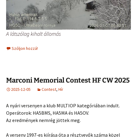
A látszólag kihalt állomás
Szóljon hozzá!
Marconi Memorial Contest HF CW 2025
2025-12-05
Contest
,
Hír
A nyári versenyen a klub MULTIOP kategóriában indult.
Operátorok: HA5BMS, HA5MA és HA5OV.
Az eredmények nemrég jöttek meg.
A verseny 1997-es kiírása óta a résztvevők száma közel