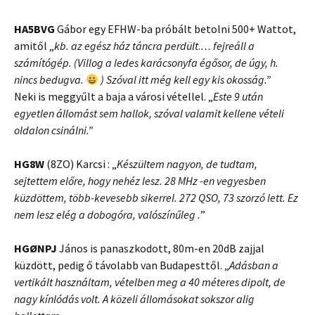
HA5BVG
Gábor egy EFHW-ba próbált betolni 500+ Wattot,
amitől „
kb. az egész ház táncra perdült
.
… fejreáll a
számítógép. (Villog a ledes karácsonyfa égősor, de úgy, h.
nincs bedugva.
) Szóval itt még kell egy kis okosság.”
Neki is meggyűlt a baja a városi vétellel. „
Este 9 után
egyetlen állomást sem hallok, szóval valamit kellene vételi
oldalon csinálni.”
HG8W
(8ZO) Karcsi : „
Készültem nagyon, de tudtam,
sejtettem előre, hogy nehéz lesz. 28 MHz -en vegyesben
küzdöttem, több-kevesebb sikerrel. 272 QSO, 73 szorzó lett. Ez
nem lesz elég a dobogóra, valószínűleg .
”
HGØNPJ
János is panaszkodott, 80m-en 20dB zajjal
küzdött, pedig ő távolabb van Budapesttől. „
A
dásban a
vertikált használtam, vételben meg a 40 méteres dipolt, de
nagy kínlódás volt. A közeli állomásokat sokszor alig