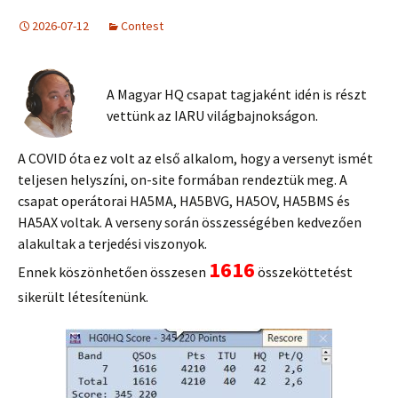
2026-07-12
Contest
A Magyar HQ csapat tagjaként idén is részt
vettünk az IARU világbajnokságon.
A COVID óta ez volt az első alkalom, hogy a versenyt ismét
teljesen helyszíni, on-site formában rendeztük meg. A
csapat operátorai HA5MA, HA5BVG, HA5OV, HA5BMS és
HA5AX voltak. A verseny során összességében kedvezően
alakultak a terjedési viszonyok.
1616
Ennek köszönhetően összesen
összeköttetést
sikerült létesítenünk.