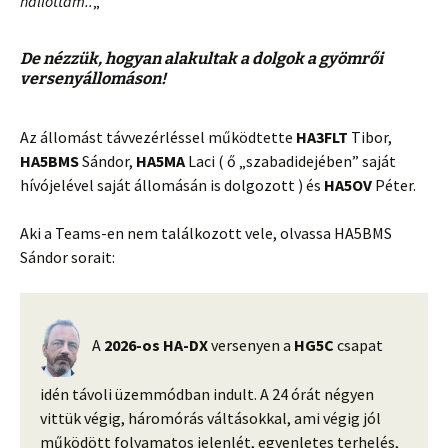
hallottam..
„
De nézzük, hogyan alakultak a dolgok a gyömrői
versenyállomáson!
Az állomást távvezérléssel működtette
HA3FLT
Tibor,
HA5BMS
Sándor,
HA5MA
Laci ( ő „szabadidejében” saját
hívójelével saját állomásán is dolgozott ) és
HA5OV
Péter.
Aki a Teams-en nem találkozott vele, olvassa HA5BMS
Sándor sorait:
A
2026-os HA-DX
versenyen a
HG5C
csapat
idén távoli üzemmódban indult. A 24 órát négyen
vittük végig, háromórás váltásokkal, ami végig jól
működött folyamatos jelenlét, egyenletes terhelés,