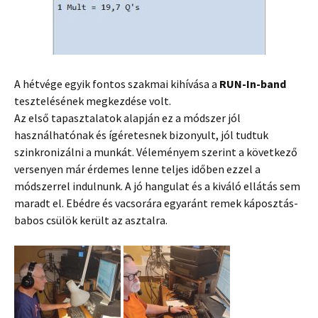
A hétvége egyik fontos szakmai kihívása a
RUN-In-band
tesztelésének megkezdése volt.
Az első tapasztalatok alapján ez a módszer jól
használhatónak és ígéretesnek bizonyult, jól tudtuk
szinkronizálni a munkát. Véleményem szerint a következő
versenyen már érdemes lenne teljes időben ezzel a
módszerrel indulnunk. A jó hangulat és a kiváló ellátás sem
maradt el. Ebédre és vacsorára egyaránt remek káposztás-
babos csülök került az asztalra.