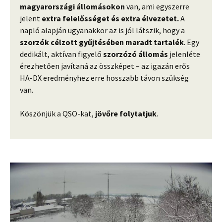
magyarországi állomásokon
van, ami egyszerre
jelent
extra felelősséget és extra élvezetet.
A
napló alapján ugyanakkor az is jól látszik, hogy a
szorzók célzott gyűjtésében maradt tartalék
. Egy
dedikált, aktívan figyelő
szorzózó állomás
jelenléte
érezhetően javítaná az összképet – az igazán erős
HA-DX eredményhez erre hosszabb távon szükség
van.
Köszönjük a QSO-kat,
jövőre folytatjuk
.