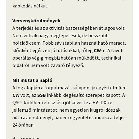
kapkodás nélkül.
Versenykörülmények
A terjedés és az aktivitás összességében átlagos volt.
Nem voltak nagy meglepetések, de hosszabb
holtidők sem. Több sáv stabilan használható maradt,
időnként egészen jó futásokkal, főleg
CW
-n. A távoli
operálás végig megbízhatóan működött, technikai
oldalról nem volt zavaró tényező.
Mit mutat a napló
A log alapján a forgalmazás súlypontja egyértelműen
CW
volt, az
SSB
inkább kiegészítő szerepet kapott. A
QSO-k időbeni eloszlása jól követte a HA-DX-re
jellemző mintázatot: nem egyetlen kiugró időszak
adta az eredményt, hanem egyenletes munka a teljes
24 órában.