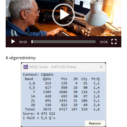
00:00
03:06
A végeredmény: