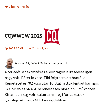
2 hozzászólás
CQWWCW 2025
2025-12-01
Contest
,
Hír
Az idei CQ WW CW felemelő volt!
A terjedés, az aktivitás és a klubtagok lelkesedése igen
nagy volt. Péter kezdte, Tibi folytatta otthonról a
Remetével és 782 kusó után folytathattuk kintről hárman :
5AX, 5BMS és 5MA. A berendezések hibátlanul működtek.
Kis amperszag volt, talán a nemrégi forrasztások
gőzölögtek még a GU81-es végfokban.