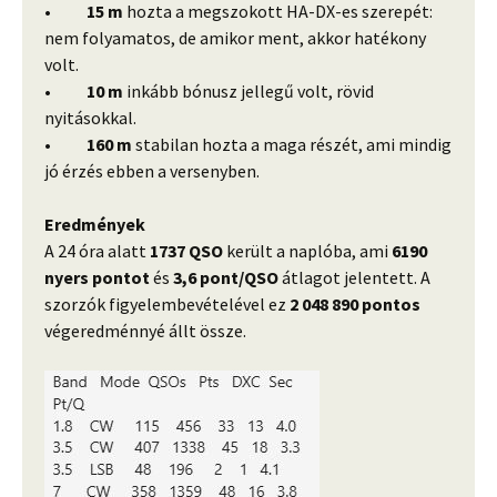
•
15 m
hozta a megszokott HA-DX-es szerepét:
nem folyamatos, de amikor ment, akkor hatékony
volt.
•
10 m
inkább bónusz jellegű volt, rövid
nyitásokkal.
•
160 m
stabilan hozta a maga részét, ami mindig
jó érzés ebben a versenyben.
Eredmények
A 24 óra alatt
1737 QSO
került a naplóba, ami
6190
nyers pontot
és
3,6 pont/QSO
átlagot jelentett. A
szorzók figyelembevételével ez
2 048 890 pontos
végeredménnyé állt össze.