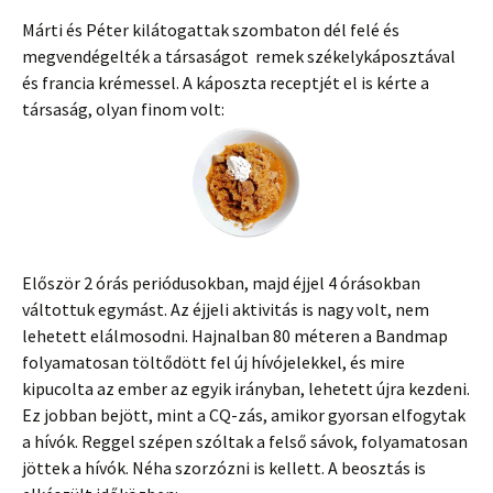
Márti és Péter kilátogattak szombaton dél felé és
megvendégelték a társaságot remek székelykáposztával
és francia krémessel. A káposzta receptjét el is kérte a
társaság, olyan finom volt:
Először 2 órás periódusokban, majd éjjel 4 órásokban
váltottuk egymást. Az éjjeli aktivitás is nagy volt, nem
lehetett elálmosodni. Hajnalban 80 méteren a Bandmap
folyamatosan töltődött fel új hívójelekkel, és mire
kipucolta az ember az egyik irányban, lehetett újra kezdeni.
Ez jobban bejött, mint a CQ-zás, amikor gyorsan elfogytak
a hívók. Reggel szépen szóltak a felső sávok, folyamatosan
jöttek a hívók. Néha szorzózni is kellett. A beosztás is