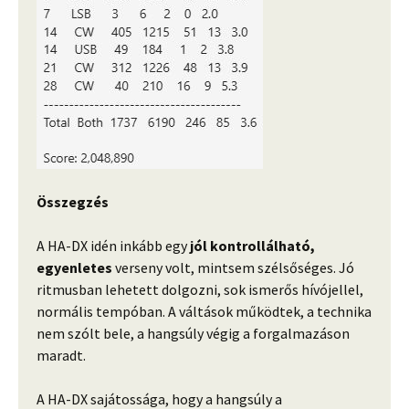
Összegzés
A HA-DX idén inkább egy
jól kontrollálható,
egyenletes
verseny volt, mintsem szélsőséges. Jó
ritmusban lehetett dolgozni, sok ismerős hívójellel,
normális tempóban. A váltások működtek, a technika
nem szólt bele, a hangsúly végig a forgalmazáson
maradt.
A HA-DX sajátossága, hogy a hangsúly a