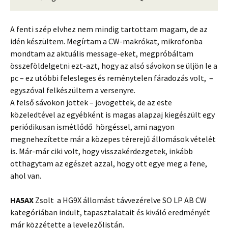
A fenti szép elvhez nem mindig tartottam magam, de az
idén készültem. Megírtam a CW-makrókat, mikrofonba
mondtam az aktuális message-eket, megpróbáltam
összeföldelgetni ezt-azt, hogy az alsó sávokon se üljön le a
pc – ez utóbbi felesleges és reménytelen fáradozás volt, –
egyszóval felkészültem a versenyre.
A felső sávokon jöttek – jövögettek, de az este
közeledtével az egyébként is magas alapzaj kiegészült egy
periódikusan ismétlődő hörgéssel, ami nagyon
megnehezítette már a közepes térerejű állomások vételét
is. Már-már ciki volt, hogy visszakérdezgetek, inkább
otthagytam az egészet azzal, hogy ott egye meg a fene,
ahol van.
HA5AX
Zsolt
a HG9X állomást távvezérelve
SO LP AB CW
kategóriában indult, tapasztalatait és kiváló eredményét
már közzétette a levelezőlistán.