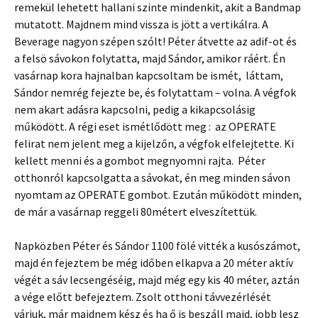
remekül lehetett hallani szinte mindenkit, akit a Bandmap
mutatott. Majdnem mind vissza is jött a vertikálra. A
Beverage nagyon szépen szólt! Péter átvette az adif-ot és
a felsö sávokon folytatta, majd Sándor, amikor ráért. Én
vasárnap kora hajnalban kapcsoltam be ismét, láttam,
Sándor nemrég fejezte be, és folytattam – volna. A végfok
nem akart adásra kapcsolni, pedig a kikapcsolásig
működött. A régi eset ismétlődött meg : az OPERATE
felirat nem jelent meg a kijelzőn, a végfok elfelejtette. Ki
kellett menni és a gombot megnyomni rajta. Péter
otthonról kapcsolgatta a sávokat, én meg minden sávon
nyomtam az OPERATE gombot. Ezután működött minden,
de már a vasárnap reggeli 80métert elveszítettük.
Napközben Péter és Sándor 1100 fölé vitték a kusószámot,
majd én fejeztem be még időben elkapva a 20 méter aktív
végét a sáv lecsengéséig, majd még egy kis 40 méter, aztán
a vége előtt befejeztem. Zsolt otthoni távvezérlését
várjuk, már majdnem kész és ha ő is beszáll majd, jobb lesz