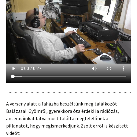
A verseny alatt a faházba beszéltünk meg találkozót
Balázzsal. Gyömrői, gyerekkora óta érdekli a rádiózás,
antennáinkat látva most találta megfelelőnek a
pillanatot, hogy megismerkedjünk. Zsolt erről is készített
videót: