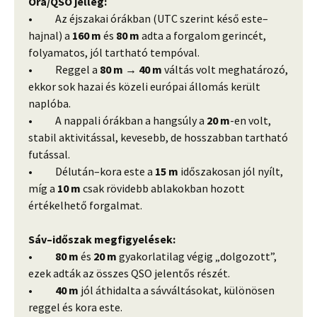
Óra/QSO jelleg:
• Az éjszakai órákban (UTC szerint késő este–
hajnal) a
160 m
és
80 m
adta a forgalom gerincét,
folyamatos, jól tartható tempóval.
• Reggel a
80 m → 40 m
váltás volt meghatározó,
ekkor sok hazai és közeli európai állomás került
naplóba.
• A nappali órákban a hangsúly a
20 m
-en volt,
stabil aktivitással, kevesebb, de hosszabban tartható
futással.
• Délután–kora este a
15 m
időszakosan jól nyílt,
míg a
10 m
csak rövidebb ablakokban hozott
értékelhető forgalmat.
Sáv–időszak megfigyelések:
•
80 m
és
20 m
gyakorlatilag végig „dolgozott”,
ezek adták az összes QSO jelentős részét.
•
40 m
jól áthidalta a sávváltásokat, különösen
reggel és kora este.