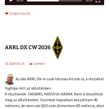
00:00
00:04
Szóljon hozzá!
ARRL DX CW 2026
2026-02-23
Contest
Az idei ARRL DX-re csak hárman értünk rá, a részvétel
foghíjas lett az időzítésben.
A résztvevők : HA5BMS, HA5OV és HA5MA. Nem is beszéltük
meg az időzítéseket. Szombat hajnalban beszálltam 40
méteren, de nem sok QSO után átmentem 80 méterre, ahol