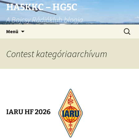
Ugrás
HA5KKC – HG5C
a
A Bajcsy Rádióklub blogja
tartalomhoz
Keresés
Menü
Contest kategóriaarchívum
IARU HF 2026