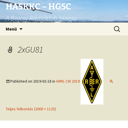
Ugrás
HA5KKC – HG5C
a
A Bajcsy Rádióklub blogja
tartalomhoz
Keresés
Menü
2xGU81
Published on
2019-02-18
in
ARRL CW 2019
Teljes felbontás (2000 × 1125)