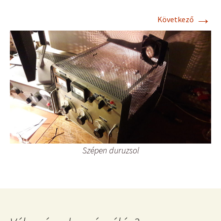
→
Következő
Szépen duruzsol