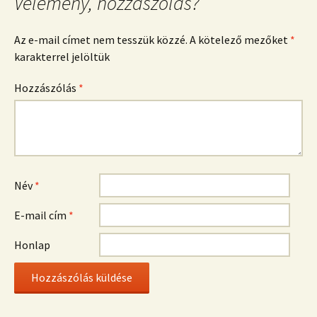
Vélemény, hozzászólás?
Az e-mail címet nem tesszük közzé.
A kötelező mezőket
*
karakterrel jelöltük
Hozzászólás
*
Név
*
E-mail cím
*
Honlap