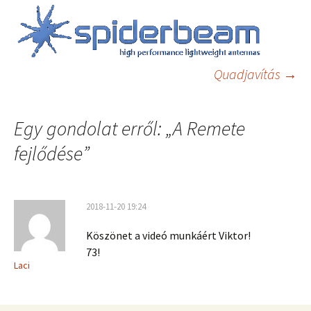
Bejegyzés
navigáció
Quadjavítás
→
Egy gondolat erről: „
A Remete
fejlődése
”
2018-11-20 19:24
Köszönet a videó munkáért Viktor!
73!
Laci