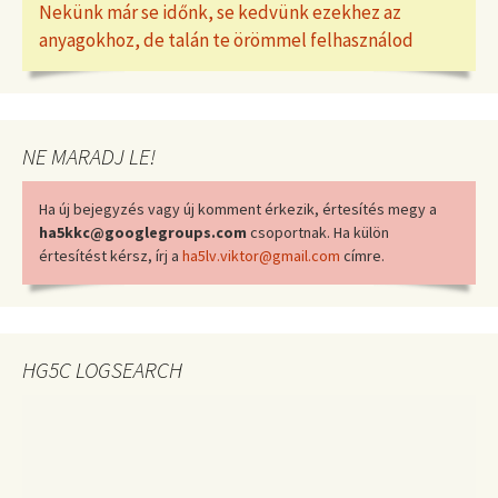
Nekünk már se időnk, se kedvünk ezekhez az
anyagokhoz, de talán te örömmel felhasználod
NE MARADJ LE!
Ha új bejegyzés vagy új komment érkezik, értesítés megy a
ha5kkc@googlegroups.com
csoportnak. Ha külön
értesítést kérsz, írj a
ha5lv.viktor@gmail.com
címre.
HG5C LOGSEARCH