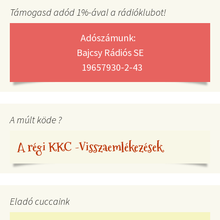
Támogasd adód 1%-ával a rádióklubot!
Adószámunk:
Bajcsy Rádiós SE
19657930-2-43
A múlt köde ?
A régi KKC -Visszaemlékezések
Eladó cuccaink