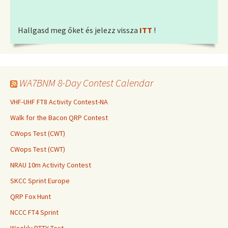
Hallgasd meg őket és jelezz vissza
ITT
!
WA7BNM 8-Day Contest Calendar
VHF-UHF FT8 Activity Contest-NA
Walk for the Bacon QRP Contest
CWops Test (CWT)
CWops Test (CWT)
NRAU 10m Activity Contest
SKCC Sprint Europe
QRP Fox Hunt
NCCC FT4 Sprint