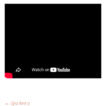
←
Újra fent a