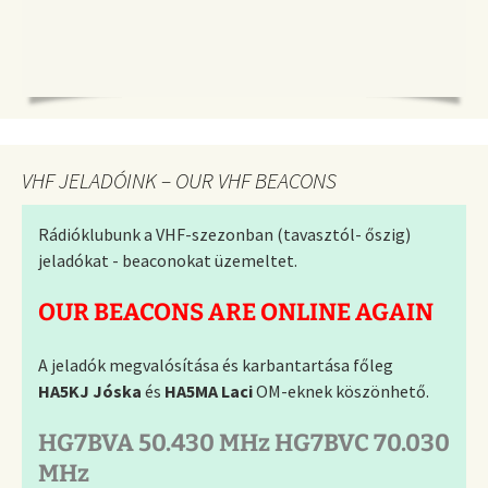
VHF JELADÓINK – OUR VHF BEACONS
Rádióklubunk a VHF-szezonban (tavasztól- őszig)
jeladókat - beaconokat üzemeltet.
OUR BEACONS ARE ONLINE AGAIN
A jeladók megvalósítása és karbantartása főleg
HA5KJ Jóska
és
HA5MA Laci
OM-eknek köszönhető.
HG7BVA 50.430 MHz HG7BVC 70.030
MHz