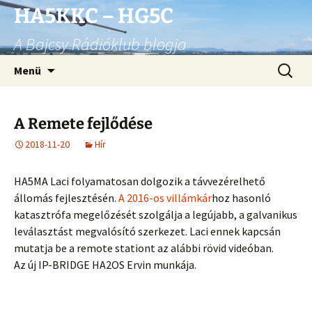
Ugrás
HA5KKC – HG5C
a
A Bajcsy Rádióklub blogja
tartalomhoz
Keresés
Menü
A Remete fejlődése
2018-11-20
Hír
HA5MA Laci folyamatosan dolgozik a távvezérelhető
állomás fejlesztésén.
A 2016-os villámkár
hoz hasonló
katasztrófa megelőzését szolgálja a legújabb, a galvanikus
leválasztást megvalósító szerkezet. Laci ennek kapcsán
mutatja be a remote stationt az alábbi rövid videóban.
Az új IP-BRIDGE HA2OS Ervin munkája.