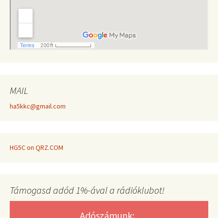
MAIL
ha5kkc@gmail.com
HG5C on QRZ.COM
Támogasd adód 1%-ával a rádióklubot!
Adószámunk: