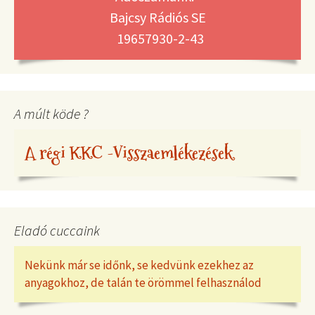
Bajcsy Rádiós SE
19657930-2-43
A múlt köde ?
A régi KKC -Visszaemlékezések
Eladó cuccaink
Nekünk már se időnk, se kedvünk ezekhez az
anyagokhoz, de talán te örömmel felhasználod