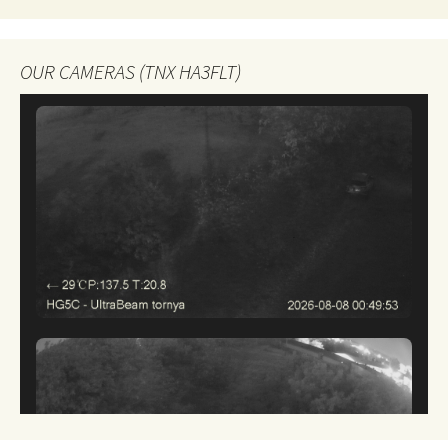
OUR CAMERAS (TNX HA3FLT)