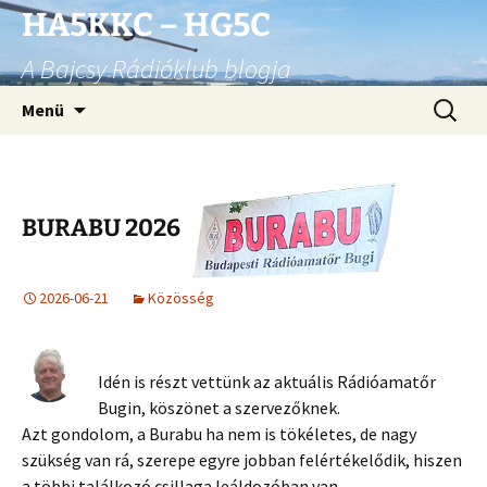
Ugrás
HA5KKC – HG5C
a
A Bajcsy Rádióklub blogja
tartalomhoz
Keresés
Menü
BURABU 2026
2026-06-21
Közösség
Idén is részt vettünk az aktuális Rádióamatőr
Bugin, köszönet a szervezőknek.
Azt gondolom, a Burabu ha nem is tökéletes, de nagy
szükség van rá, szerepe egyre jobban felértékelődik, hiszen
a többi találkozó csillaga leáldozóban van.