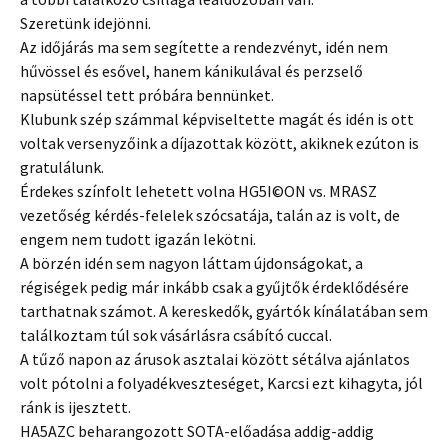
Szeretünk idejönni.
Az időjárás ma sem segítette a rendezvényt, idén nem
hűvössel és esővel, hanem kánikulával és perzselő
napsütéssel tett próbára bennünket.
Klubunk szép számmal képviseltette magát és idén is ott
voltak versenyzőink a díjazottak között, akiknek ezúton is
gratulálunk.
Érdekes színfolt lehetett volna HG5I©ON vs. MRASZ
vezetőség kérdés-felelek szócsatája, talán az is volt, de
engem nem tudott igazán lekötni.
A börzén idén sem nagyon láttam újdonságokat, a
régiségek pedig már inkább csak a gyűjtők érdeklődésére
tarthatnak számot. A kereskedők, gyártók kínálatában sem
találkoztam túl sok vásárlásra csábító cuccal.
A tűző napon az árusok asztalai között sétálva ajánlatos
volt pótolni a folyadékveszteséget, Karcsi ezt kihagyta, jól
ránk is ijesztett.
HA5AZC beharangozott SOTA-előadása addig-addig