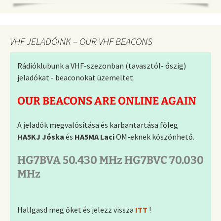
VHF JELADÓINK – OUR VHF BEACONS
Rádióklubunk a VHF-szezonban (tavasztól- őszig)
jeladókat - beaconokat üzemeltet.
OUR BEACONS ARE ONLINE AGAIN
A jeladók megvalósítása és karbantartása főleg
HA5KJ Jóska
és
HA5MA Laci
OM-eknek köszönhető.
HG7BVA 50.430 MHz HG7BVC 70.030
MHz
Hallgasd meg őket és jelezz vissza
ITT
!