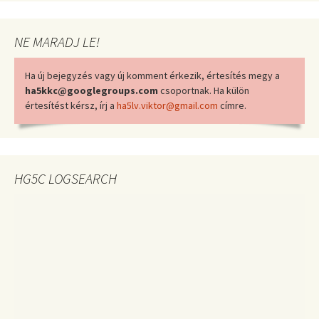
NE MARADJ LE!
Ha új bejegyzés vagy új komment érkezik, értesítés megy a
ha5kkc@googlegroups.com
csoportnak. Ha külön
értesítést kérsz, írj a
ha5lv.viktor@gmail.com
címre.
HG5C LOGSEARCH