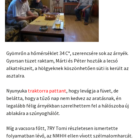
Gyömrőn a hőmérséklet 34 C°, szerencsére sok az árnyék.
Gyorsan tüzet raktam, Márti és Péter hozták a lecsó
alkatrészeit, a hölgyeknek köszönhetően süti is került az
asztalra.
Nyunyuka
traktorra pattant
,
hogy levágja a füvet, de
belátta, hogy a tűző nap nem kedvez az aratásnak, én
legalább félig árnyékban szerelhettem fel a hálószoba új
ablakára a szúnyoghálót.
Míg a vacsora főtt, 7RY Tomi részletesen ismertette
folyamatban lévő, az NMHH ellen vívott szélmalomharcát.