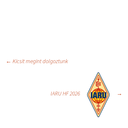
Bejegyzés
←
Kicsit megint dolgoztunk
navigáció
IARU HF 2026
→