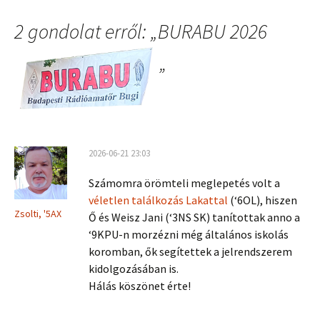
2 gondolat erről: „
BURABU 2026
”
2026-06-21 23:03
Számomra örömteli meglepetés volt a
véletlen találkozás Lakattal
(‘6OL), hiszen
Zsolti, '5AX
Ő és Weisz Jani (‘3NS SK) tanítottak anno a
‘9KPU-n morzézni még általános iskolás
koromban, ők segítettek a jelrendszerem
kidolgozásában is.
Hálás köszönet érte!