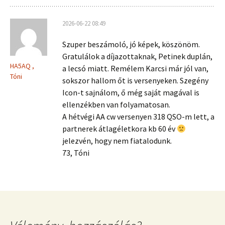
2026-06-22 08:49
Szuper beszámoló, jó képek, köszönöm.
Gratulálok a díjazottaknak, Petinek duplán,
HA5AQ ,
a lecsó miatt. Remélem Karcsi már jól van,
Tóni
sokszor hallom őt is versenyeken. Szegény
Icon-t sajnálom, ő még saját magával is
ellenzékben van folyamatosan.
A hétvégi AA cw versenyen 318 QSO-m lett, a
partnerek átlagéletkora kb 60 év
jelezvén, hogy nem fiatalodunk.
73, Tóni