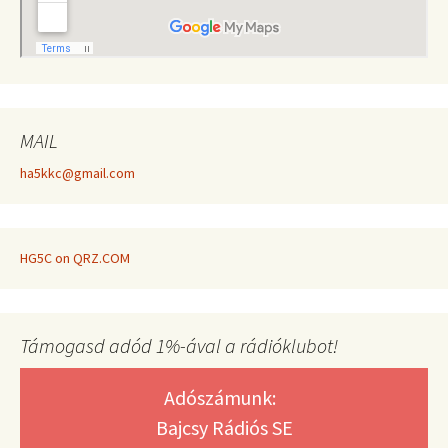
MAIL
ha5kkc@gmail.com
HG5C on QRZ.COM
Támogasd adód 1%-ával a rádióklubot!
Adószámunk:
Bajcsy Rádiós SE