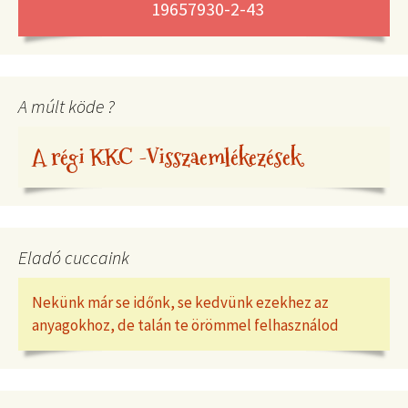
19657930-2-43
A múlt köde ?
A régi KKC -Visszaemlékezések
Eladó cuccaink
Nekünk már se időnk, se kedvünk ezekhez az
anyagokhoz, de talán te örömmel felhasználod