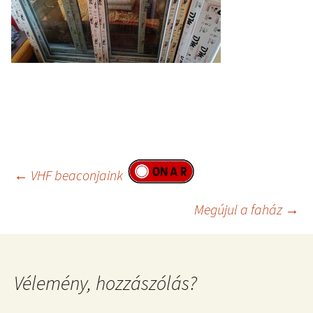
Bejegyzés
←
VHF beaconjaink
navigáció
Megújul a faház
→
Vélemény, hozzászólás?