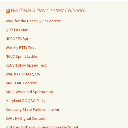
WA7BNM 8-Day Contest Calendar
Walk for the Bacon QRP Contest
QRP Fox Hunt
NCCC FT4 Sprint
Weekly RTTY Test
NCCC Sprint Ladder
K1USN Slow Speed Test
WAE DX Contest, CW
ARRL EME Contest
SKCC Weekend Sprintathon
Maryland-DC QSO Party
Kentucky State Parks on the Air
SARL HF Digital Contest
4 States QRP Group Second Sunday Sprint