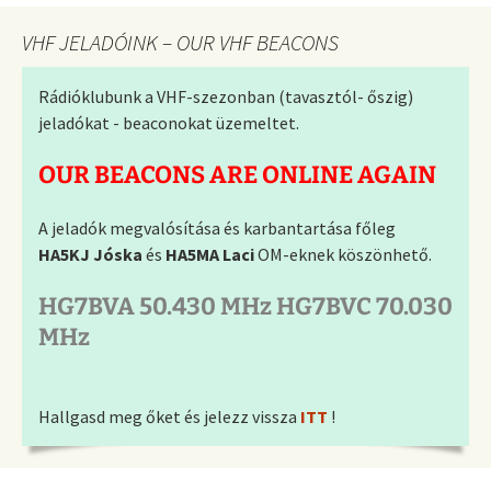
VHF JELADÓINK – OUR VHF BEACONS
Rádióklubunk a VHF-szezonban (tavasztól- őszig)
jeladókat - beaconokat üzemeltet.
OUR BEACONS ARE ONLINE AGAIN
A jeladók megvalósítása és karbantartása főleg
HA5KJ Jóska
és
HA5MA Laci
OM-eknek köszönhető.
HG7BVA 50.430 MHz HG7BVC 70.030
MHz
Hallgasd meg őket és jelezz vissza
ITT
!