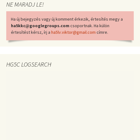
NE MARADJ LE!
Ha új bejegyzés vagy új komment érkezik, értesítés megy a
ha5kkc@googlegroups.com
csoportnak. Ha külön
értesítést kérsz, írj a
ha5lv.viktor@gmail.com
címre.
HG5C LOGSEARCH