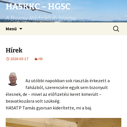
Ugrás
HA5KKC – HG5C
a
A Bajcsy Rádióklub blogja
tartalomhoz
Keresés
Menü
Hírek
2026-03-17
Hír
Az utóbbi napokban sok riasztás érkezett a
faházból, szerencsére egyik sem bizonyult
élesnek, de – mivel az előfizetési keret kimerült –
beavatkozásra volt szükség.
HA5ATP Tamás gyorsan kiderítette, mi a baj.
Videólejátszó