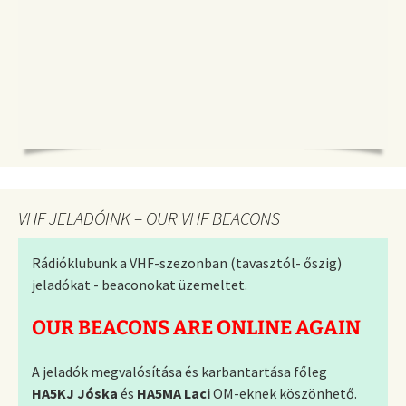
VHF JELADÓINK – OUR VHF BEACONS
Rádióklubunk a VHF-szezonban (tavasztól- őszig)
jeladókat - beaconokat üzemeltet.
OUR BEACONS ARE ONLINE AGAIN
A jeladók megvalósítása és karbantartása főleg
HA5KJ Jóska
és
HA5MA Laci
OM-eknek köszönhető.