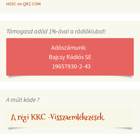
HG5C on QRZ.COM
Támogasd adód 1%-ával a rádióklubot!
Adószámunk:
Bajcsy Rádiós SE
19657930-2-43
A múlt köde ?
A régi KKC -Visszaemlékezések