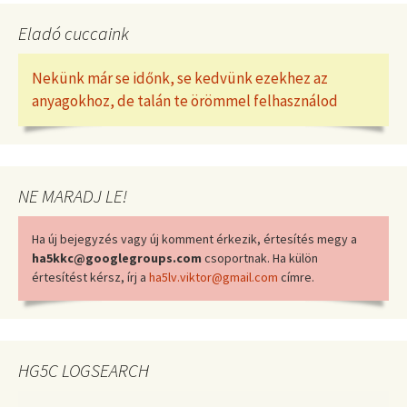
Eladó cuccaink
Nekünk már se időnk, se kedvünk ezekhez az
anyagokhoz, de talán te örömmel felhasználod
NE MARADJ LE!
Ha új bejegyzés vagy új komment érkezik, értesítés megy a
ha5kkc@googlegroups.com
csoportnak. Ha külön
értesítést kérsz, írj a
ha5lv.viktor@gmail.com
címre.
HG5C LOGSEARCH