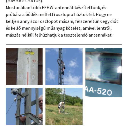
(HA5MA és HA1US).
Mostanában több EFHW-antennát készítettünk, és
próbára a bódék melletti oszlopra húztuk fel. Hogy ne
kelljen annyiszor oszlopot mászni, felszereltünk egy diót
és kellő mennyiségű műanyag kötelet, amivel lentről,
mászás nélkül felhúzhatjuk a tesztelendő antennákat.