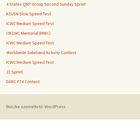
4 States QRP Group Second Sunday Sprint
K1USN Slow Speed Test
ICWC Medium Speed Test
OK1WC Memorial (MWC)
ICWC Medium Speed Test
Worldwide Sideband Activity Contest
ICWC Medium Speed Test
ZL Sprint
DARC FT4 Contest
Büszke üzemeltető: WordPress