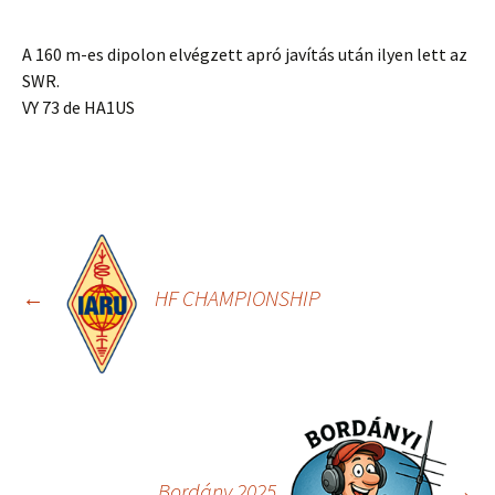
A 160 m-es dipolon elvégzett apró javítás után ilyen lett az
SWR.
VY 73 de HA1US
Bejegyzés
navigáció
←
HF CHAMPIONSHIP
Bordány 2025
→