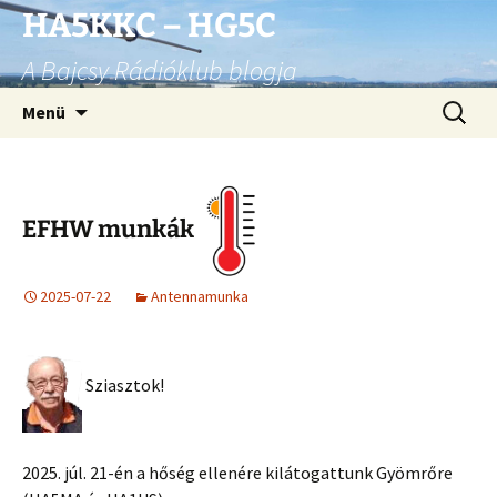
Ugrás
HA5KKC – HG5C
a
A Bajcsy Rádióklub blogja
tartalomhoz
Keresés
Menü
EFHW munkák
2025-07-22
Antennamunka
Sziasztok!
2025. júl. 21-én a hőség ellenére kilátogattunk Gyömrőre