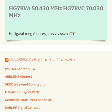
HG7BVA 50.430 MHz HG7BVC 70.030
MHz
Hallgasd meg őket és jelezz vissza
ITT
!
WA7BNM 8-Day Contest Calendar
WAE DX Contest, CW
ARRL EME Contest
SKCC Weekend Sprintathon
Maryland-DC QSO Party
Kentucky State Parks on the Air
SARL HF Digital Contest