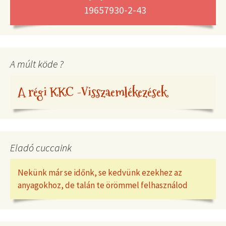
19657930-2-43
A múlt köde ?
A régi KKC -Visszaemlékezések
Eladó cuccaink
Nekünk már se időnk, se kedvünk ezekhez az
anyagokhoz, de talán te örömmel felhasználod