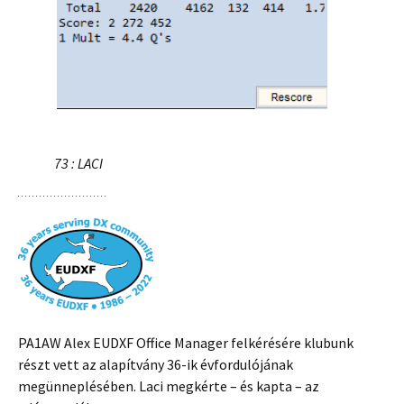
73 : LACI
PA1AW Alex EUDXF Office Manager felkérésére klubunk
részt vett az alapítvány 36-ik évfordulójának
megünneplésében. Laci megkérte – és kapta – az