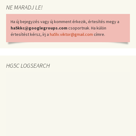
NE MARADJ LE!
Ha új bejegyzés vagy új komment érkezik, értesítés megy a
ha5kkc@googlegroups.com
csoportnak. Ha külön
értesítést kérsz, írj a
ha5lv.viktor@gmail.com
címre.
HG5C LOGSEARCH