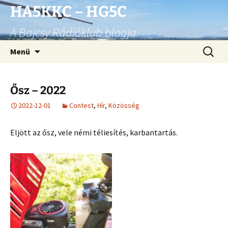
Ugrás
HA5KKC – HG5C
a
A Bajcsy Rádióklub blogja
tartalomhoz
Keresés
Menü
Ősz – 2022
2022-12-01
Contest
,
Hír
,
Közösség
Eljött az ősz, vele némi téliesítés, karbantartás.