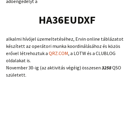
adóengedélyt a
HA36EUDXF
alkalmi hívójel üzemeltetéséhez, Ervin online táblázatot
készített az operátori munka koordinálásához és közös
erővel létrehoztuk a
QRZ.COM
, a LOTW és a CLUBLOG
oldalakat is.
November 30-ig (az aktivitás végéig) összesen
3258
QSO
született.