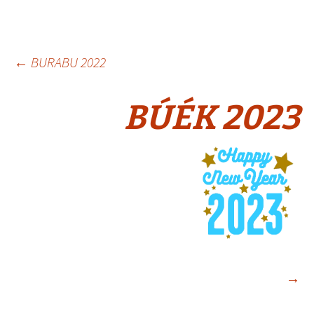
Bejegyzés
←
BURABU 2022
navigáció
BÚÉK 2023
→