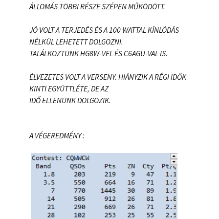
ÁLLOMÁS TÖBBI RÉSZE SZÉPEN MŰKÖDÖTT.
JÓ VOLT A TERJEDÉS ÉS A 100 WATTAL KÍNLÓDÁS
NÉLKÜL LEHETETT DOLGOZNI.
TALÁLKOZTUNK HG8W-VEL ÉS C6AGU-VAL IS.
ÉLVEZETES VOLT A VERSENY. HIÁNYZIK A RÉGI IDŐK
KINTI EGYÜTTLÉTE, DE AZ
IDŐ ELLENÜNK DOLGOZIK.
A VÉGEREDMÉNY :