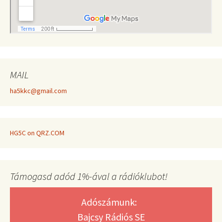
MAIL
ha5kkc@gmail.com
HG5C on QRZ.COM
Támogasd adód 1%-ával a rádióklubot!
Adószámunk:
Bajcsy Rádiós SE