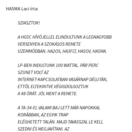
HA5MA Laci írta:
SZIASZTOK!
A HG5C HÍVÓJELLEL ELINDULTUNK A LEGNAGYOBB
VERSENYEN A SZOKÁSOS REMETE
ÜZEMMÓDBAN.
HA2OS, HA3FLT, HA5OV, HA5MA
.
LP-BEN INDULTUNK 100 WATTAL. PÁR PERC
SZÜNET VOLT AZ
INTERNET-KAPCSOLATBAN VASÁRNAP DÉLUTÁN,
ETTŐL ELTEKINTVE VÉGIGDOLGOZTUK
A 48 ÓRÁT. JÓL MENT A REMETE.
A TA-34-EL VALAMI BAJ LETT MÁR NAPOKKAL
KORÁBBAN, AZ EGYIK TRAP
ELÉGHETETT TALÁN. MAJD TAVASSZAL LE KELL
SZEDNI ÉS MEGJAVÍTANI. AZ