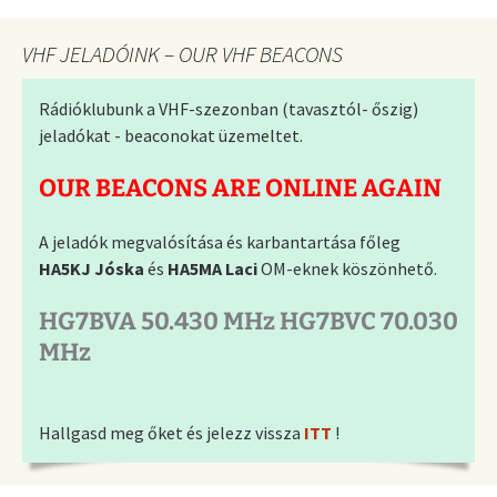
VHF JELADÓINK – OUR VHF BEACONS
Rádióklubunk a VHF-szezonban (tavasztól- őszig)
jeladókat - beaconokat üzemeltet.
OUR BEACONS ARE ONLINE AGAIN
A jeladók megvalósítása és karbantartása főleg
HA5KJ Jóska
és
HA5MA Laci
OM-eknek köszönhető.
HG7BVA 50.430 MHz HG7BVC 70.030
MHz
Hallgasd meg őket és jelezz vissza
ITT
!