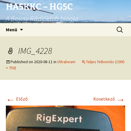
Ugrás
HA5KKC – HG5C
a
A Bajcsy Rádióklub blogja
tartalomhoz
Keresés
Menü
IMG_4228
Published on
2020-08-11
in
Ultrabeam
Teljes felbontás (1000
× 750)
←
→
Előző
Következő