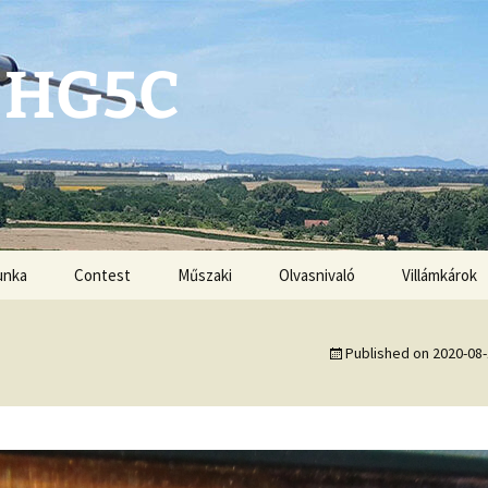
 HG5C
unka
Contest
Műszaki
Olvasnivaló
Villámkárok
Antennák
Published on
2020-08
Kézikönyvek
G3ZRS amplifiers
VHF-UHF DX book