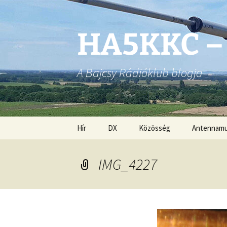
Ugrás
a
tartalomhoz
HA5KKC –
A Bajcsy Rádióklub blogja
Hír
DX
Közösség
Antennam
IMG_4227