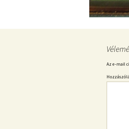
Vélemé
Az e-mail 
Hozzászól