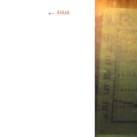
←
Előző