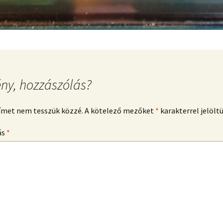
ny, hozzászólás?
címet nem tesszük közzé.
A kötelező mezőket
*
karakterrel jelölt
ás
*