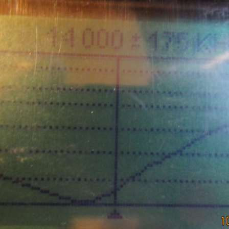
ON4UN Low Band DX-ing
Tanuljunk morzét – 1959