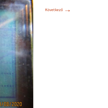
→
Következő
Cebik Antennas
Practical Antenna
Handbook