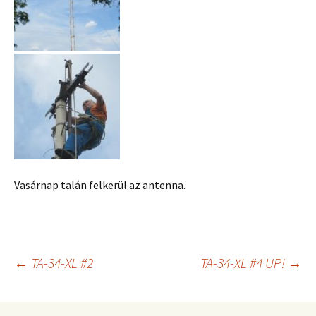
Vasárnap talán felkerül az antenna.
Bejegyzés
←
TA-34-XL #2
TA-34-XL #4 UP!
→