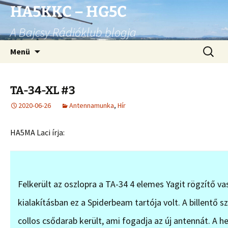
Ugrás
HA5KKC – HG5C
a
A Bajcsy Rádióklub blogja
tartalomhoz
Keresés
Menü
TA-34-XL #3
2020-06-26
Antennamunka
,
Hír
HA5MA Laci írja:
Felkerült az oszlopra a TA-34 4 elemes Yagit rögzítő 
kialakításban ez a Spiderbeam tartója volt. A billentő 
collos csődarab került, ami fogadja az új antennát. A h