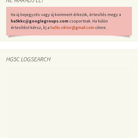
Ha új bejegyzés vagy új komment érkezik, értesítés megy a
ha5kkc@googlegroups.com
csoportnak. Ha külön
értesítést kérsz, írj a
ha5lv.viktor@gmail.com
címre.
HG5C LOGSEARCH