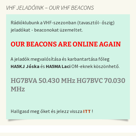
VHF JELADÓINK – OUR VHF BEACONS
Rádióklubunk a VHF-szezonban (tavasztól- őszig)
jeladókat - beaconokat üzemeltet.
OUR BEACONS ARE ONLINE AGAIN
A jeladók megvalósítása és karbantartása főleg
HA5KJ Jóska
és
HA5MA Laci
OM-eknek köszönhető.
HG7BVA 50.430 MHz HG7BVC 70.030
MHz
Hallgasd meg őket és jelezz vissza
ITT
!