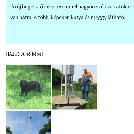
én új hegesztő inverteremmel nagyon szép varratokat c
van hátra. A többi képeken kutya és meggy látható.
HA1US Junó képei: