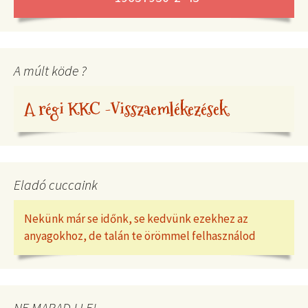
A múlt köde ?
A régi KKC -Visszaemlékezések
Eladó cuccaink
Nekünk már se időnk, se kedvünk ezekhez az
anyagokhoz, de talán te örömmel felhasználod
NE MARADJ LE!