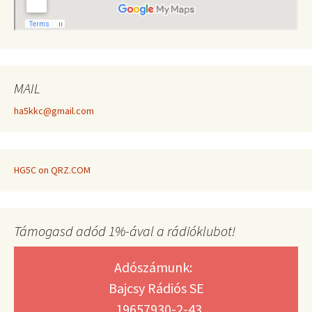
MAIL
ha5kkc@gmail.com
HG5C on QRZ.COM
Támogasd adód 1%-ával a rádióklubot!
Adószámunk:
Bajcsy Rádiós SE
19657930-2-43