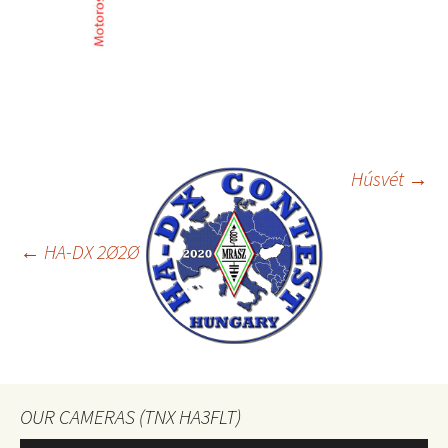
Bejegyzés
Húsvét
→
navigáció
←
HA-DX 2Ø2Ø
OUR CAMERAS (TNX HA3FLT)