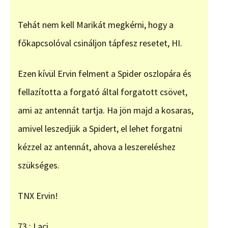
Tehát nem kell Marikát megkérni, hogy a
főkapcsolóval csináljon tápfesz resetet, HI.
Ezen kívül Ervin felment a Spider oszlopára és
fellazította a forgató által forgatott csövet,
ami az antennát tartja. Ha jön majd a kosaras,
amivel leszedjük a Spidert, el lehet forgatni
kézzel az antennát, ahova a leszereléshez
szükséges.
TNX Ervin!
73 : Laci