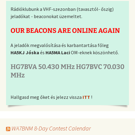
Rádióklubunk a VHF-szezonban (tavasztól- őszig)
jeladókat - beaconokat üzemeltet.
OUR BEACONS ARE ONLINE AGAIN
A jeladók megvalósítása és karbantartása főleg
HA5KJ Jóska
és
HA5MA Laci
OM-eknek köszönhető.
HG7BVA 50.430 MHz HG7BVC 70.030
MHz
Hallgasd meg őket és jelezz vissza
ITT
!
WA7BNM 8-Day Contest Calendar