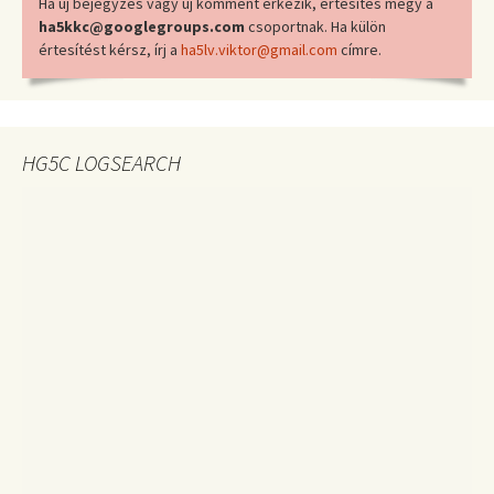
Ha új bejegyzés vagy új komment érkezik, értesítés megy a
ha5kkc@googlegroups.com
csoportnak. Ha külön
értesítést kérsz, írj a
ha5lv.viktor@gmail.com
címre.
HG5C LOGSEARCH