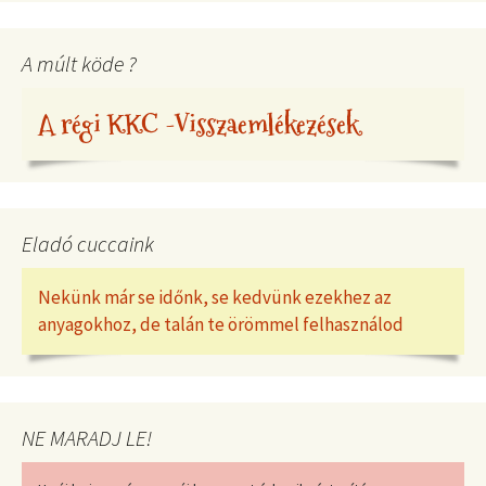
A múlt köde ?
A régi KKC -Visszaemlékezések
Eladó cuccaink
Nekünk már se időnk, se kedvünk ezekhez az
anyagokhoz, de talán te örömmel felhasználod
NE MARADJ LE!