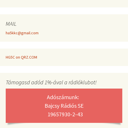
MAIL
ha5kkc@gmail.com
HG5C on QRZ.COM
Támogasd adód 1%-ával a rádióklubot!
Adószámunk:
Bajcsy Rádiós SE
19657930-2-43