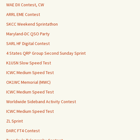
WAE DX Contest, CW
ARRL EME Contest
SKCC Weekend Sprintathon
Maryland-DC QSO Party
SARL HF Digital Contest
4 States QRP Group Second Sunday Sprint
K1USN Slow Speed Test
ICWC Medium Speed Test
OK1WC Memorial (MWC)
ICWC Medium Speed Test
Worldwide Sideband Activity Contest
ICWC Medium Speed Test
ZL Sprint
DARC FT4 Contest