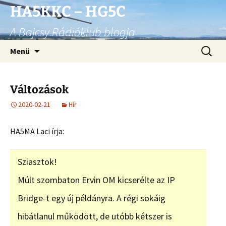
Ugrás
HA5KKC – HG5C
a
A Bajcsy Rádióklub blogja
tartalomhoz
Keresés
Menü
Változások
2020-02-21
Hír
HA5MA Laci írja:
Sziasztok!
Múlt szombaton Ervin OM kicserélte az IP
Bridge-t egy új példányra. A régi sokáig
hibátlanul működött, de utóbb kétszer is