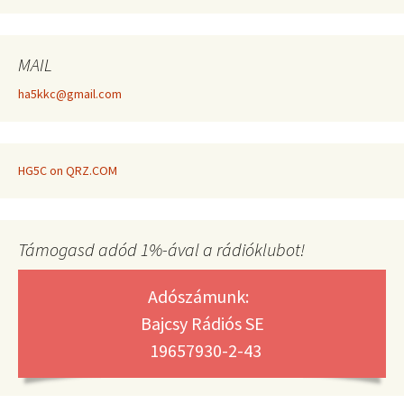
MAIL
ha5kkc@gmail.com
HG5C on QRZ.COM
Támogasd adód 1%-ával a rádióklubot!
Adószámunk:
Bajcsy Rádiós SE
19657930-2-43