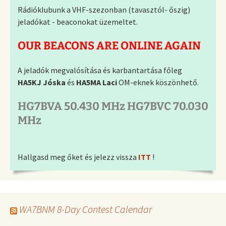
Rádióklubunk a VHF-szezonban (tavasztól- őszig)
jeladókat - beaconokat üzemeltet.
OUR BEACONS ARE ONLINE AGAIN
A jeladók megvalósítása és karbantartása főleg
HA5KJ Jóska
és
HA5MA Laci
OM-eknek köszönhető.
HG7BVA 50.430 MHz HG7BVC 70.030
MHz
Hallgasd meg őket és jelezz vissza
ITT
!
WA7BNM 8-Day Contest Calendar