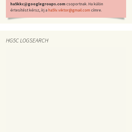
ha5kkc@googlegroups.com
csoportnak. Ha külön
értesítést kérsz, írj a
ha5lv.viktor@gmail.com
címre.
HG5C LOGSEARCH