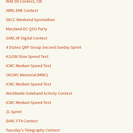
WAE DX Contest, CW
ARRL EME Contest
SKCC Weekend Sprintathon
Maryland-DC QSO Party
SARL HF Digital Contest
4 States QRP Group Second Sunday Sprint
K1USN Slow Speed Test
ICWC Medium Speed Test
OK1WC Memorial (MWC)
ICWC Medium Speed Test
Worldwide Sideband Activity Contest
ICWC Medium Speed Test
ZL Sprint
DARC FT4 Contest
Tuesday's Telegraphy Contest