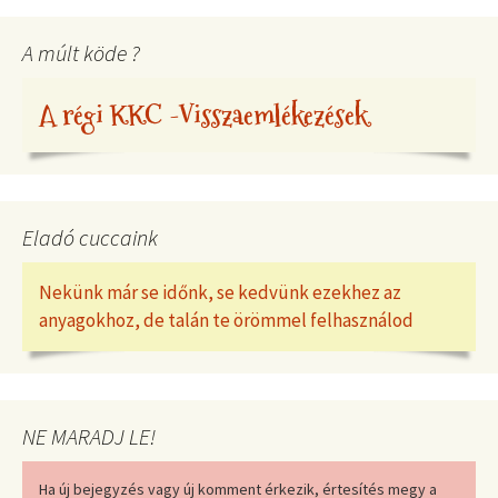
A múlt köde ?
A régi KKC -Visszaemlékezések
Eladó cuccaink
Nekünk már se időnk, se kedvünk ezekhez az
anyagokhoz, de talán te örömmel felhasználod
NE MARADJ LE!
Ha új bejegyzés vagy új komment érkezik, értesítés megy a