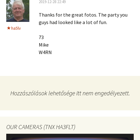
2019-12-28 22:49
Thanks for the great fotos. The party you
guys had looked like a lot of fun.
ha5lv
73
Mike
W4RN
Hozzászólások lehetősége itt nem engedélyezett.
OUR CAMERAS (TNX HA3FLT)