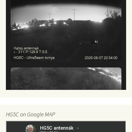
HG5C on Google MAP