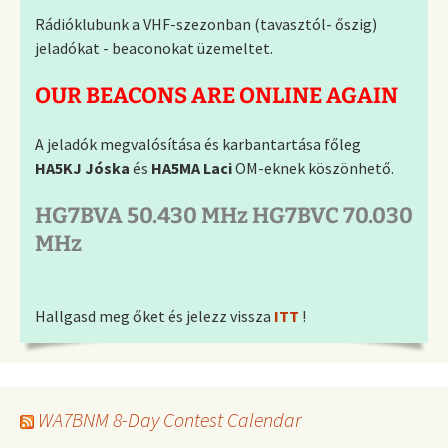
Rádióklubunk a VHF-szezonban (tavasztól- őszig)
jeladókat - beaconokat üzemeltet.
OUR BEACONS ARE ONLINE AGAIN
A jeladók megvalósítása és karbantartása főleg
HA5KJ Jóska
és
HA5MA Laci
OM-eknek köszönhető.
HG7BVA 50.430 MHz HG7BVC 70.030
MHz
Hallgasd meg őket és jelezz vissza
ITT
!
WA7BNM 8-Day Contest Calendar