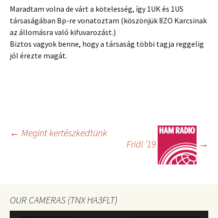
Maradtam volna de várt a kötelesség, így 1UK és 1US
társaságában Bp-re vonatoztam (köszönjük 8ZO Karcsinak
az állomásra való kifuvarozást.)
Biztos vagyok benne, hogy a társaság többi tagja reggelig
jól érezte magát.
Bejegyzés
←
Megint kertészkedtünk
Fridi ’19
→
navigáció
OUR CAMERAS (TNX HA3FLT)