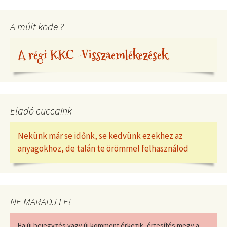
A múlt köde ?
A régi KKC -Visszaemlékezések
Eladó cuccaink
Nekünk már se időnk, se kedvünk ezekhez az
anyagokhoz, de talán te örömmel felhasználod
NE MARADJ LE!
Ha új bejegyzés vagy új komment érkezik, értesítés megy a