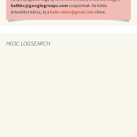
ha5kkc@googlegroups.com
csoportnak. Ha külön
értesítést kérsz, írj a
ha5lv.viktor@gmail.com
címre.
HG5C LOGSEARCH