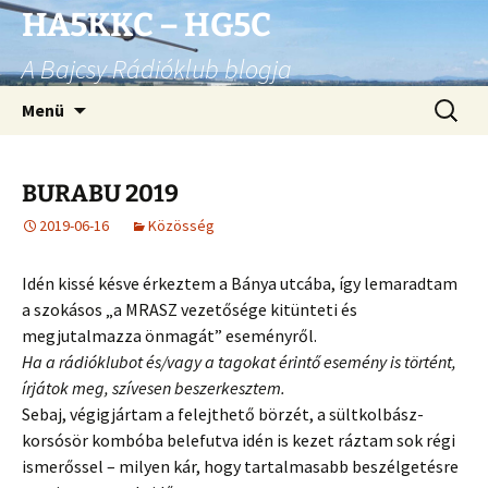
Ugrás
HA5KKC – HG5C
a
A Bajcsy Rádióklub blogja
tartalomhoz
Keresés
Menü
BURABU 2019
2019-06-16
Közösség
Idén kissé késve érkeztem a Bánya utcába, így lemaradtam
a szokásos „a MRASZ vezetősége kitünteti és
megjutalmazza önmagát” eseményről.
Ha a rádióklubot és/vagy a tagokat érintő esemény is történt,
írjátok meg, szívesen beszerkesztem.
Sebaj, végigjártam a felejthető börzét, a sültkolbász-
korsósör kombóba belefutva idén is kezet ráztam sok régi
ismerőssel – milyen kár, hogy tartalmasabb beszélgetésre