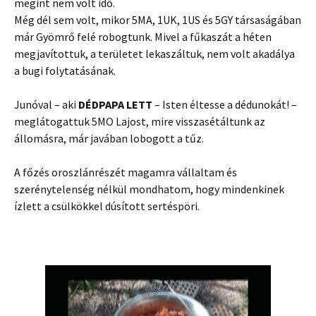
megint nem volt idő.
Még dél sem volt, mikor 5MA, 1UK, 1US és 5GY társaságában
már Gyömrő felé robogtunk. Mivel a fűkaszát a héten
megjavítottuk, a területet lekaszáltuk, nem volt akadálya
a bugi folytatásának.
Junóval – aki
DÉDPAPA LETT
– Isten éltesse a dédunokát! –
meglátogattuk 5MO Lajost, mire visszasétáltunk az
állomásra, már javában lobogott a tűz.
A főzés oroszlánrészét magamra vállaltam és
szerénytelenség nélkül mondhatom, hogy mindenkinek
ízlett a csülkökkel dúsított sertéspöri.