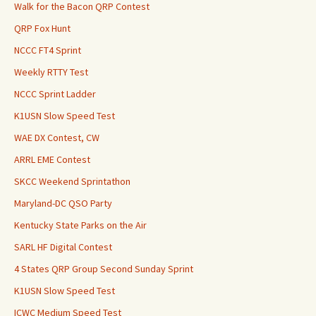
Walk for the Bacon QRP Contest
QRP Fox Hunt
NCCC FT4 Sprint
Weekly RTTY Test
NCCC Sprint Ladder
K1USN Slow Speed Test
WAE DX Contest, CW
ARRL EME Contest
SKCC Weekend Sprintathon
Maryland-DC QSO Party
Kentucky State Parks on the Air
SARL HF Digital Contest
4 States QRP Group Second Sunday Sprint
K1USN Slow Speed Test
ICWC Medium Speed Test