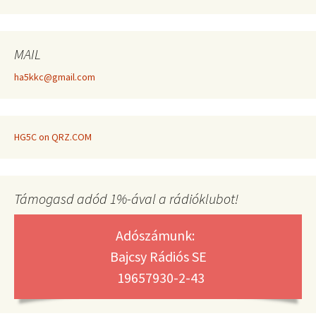
MAIL
ha5kkc@gmail.com
HG5C on QRZ.COM
Támogasd adód 1%-ával a rádióklubot!
Adószámunk:
Bajcsy Rádiós SE
19657930-2-43