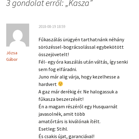
3 gondolat erről: „
Kasza
”
2018-08-19 18:59
Fűkaszálás ürügyén tarthatnánk néhány
sörözéssel-bográcsolással egybekötött
Józsa
összejövetelt!
Gábor
Fél- egy óra kaszálás után váltás, így senki
sem fog elfáradni.
Juno már alig várja, hogy kezelhesse a
hardvert
A gaz már derékig ér. Ne halogassuk a
fűkasza beszerzését!
Én a magam részéről egy Husquarnát
javasolnék, amit több
amatőrtárs is kiválónak ítélt.
Esetleg: Stihl.
És csakis újat, garanciával!