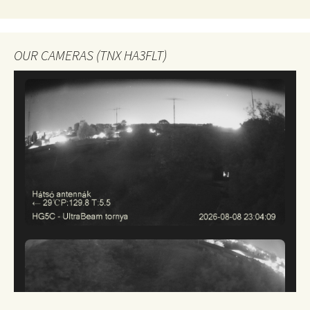
OUR CAMERAS (TNX HA3FLT)