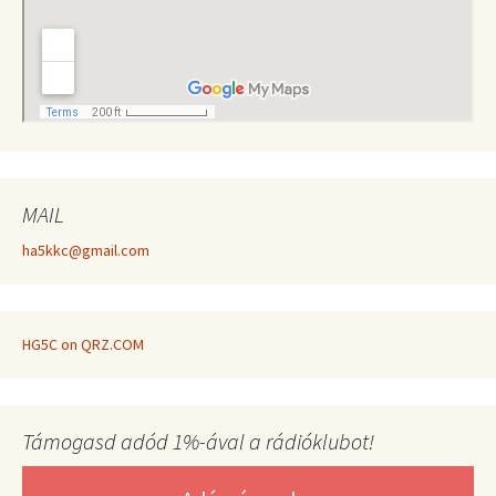
MAIL
ha5kkc@gmail.com
HG5C on QRZ.COM
Támogasd adód 1%-ával a rádióklubot!