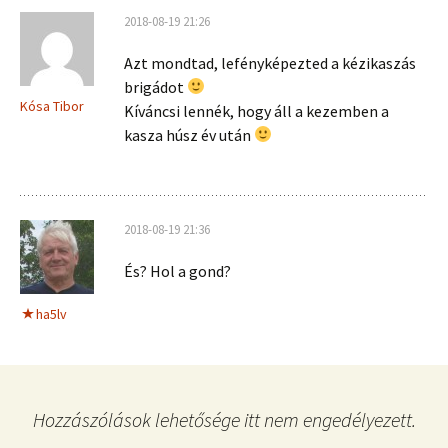
2018-08-19 21:26
Azt mondtad, lefényképezted a kézikaszás
brigádot
Kósa Tibor
Kíváncsi lennék, hogy áll a kezemben a
kasza húsz év után
2018-08-19 21:36
És? Hol a gond?
ha5lv
Hozzászólások lehetősége itt nem engedélyezett.