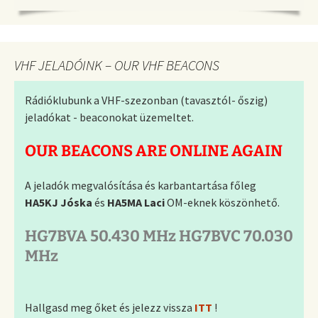
VHF JELADÓINK – OUR VHF BEACONS
Rádióklubunk a VHF-szezonban (tavasztól- őszig)
jeladókat - beaconokat üzemeltet.
OUR BEACONS ARE ONLINE AGAIN
A jeladók megvalósítása és karbantartása főleg
HA5KJ Jóska
és
HA5MA Laci
OM-eknek köszönhető.
HG7BVA 50.430 MHz HG7BVC 70.030
MHz
Hallgasd meg őket és jelezz vissza
ITT
!