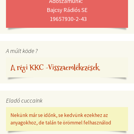
Adószámunk:
Bajcsy Rádiós SE
19657930-2-43
A múlt köde ?
A régi KKC -Visszaemlékezések
Eladó cuccaink
Nekünk már se időnk, se kedvünk ezekhez az
anyagokhoz, de talán te örömmel felhasználod