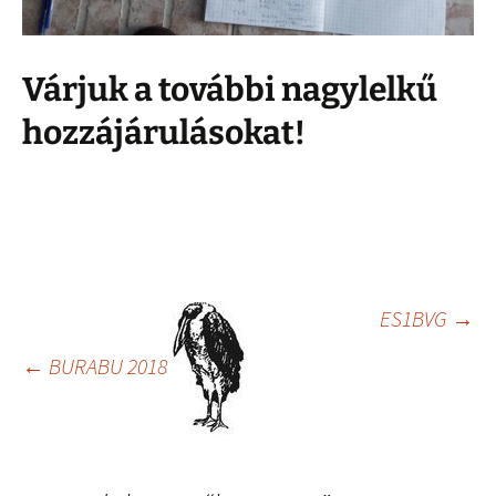
Várjuk a további nagylelkű
hozzájárulásokat!
Bejegyzés
ES1BVG
→
←
BURABU 2018
navigáció