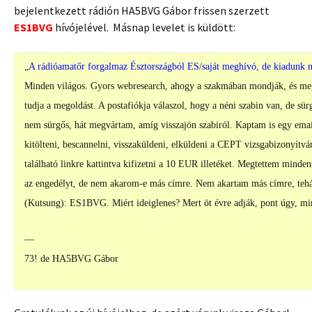
bejelentkezett rádión HA5BVG Gábor frissen szerzett
ES1BVG
hívójelével. Másnap levelet is küldött:
„
A rádióamatőr forgalmaz Észtországból ES/saját meghívó, de kiadunk n
Minden világos. Gyors webresearch, ahogy a szakmában mondják, és me
tudja a megoldást. A postafiókja válaszol, hogy a néni szabin van, de sü
nem sürgős, hát megvártam, amíg visszajön szabiról. Kaptam is egy email
kitölteni, bescannelni, visszaküldeni, elküldeni a CEPT vizsgabizonyítvá
található linkre kattintva kifizetni a 10 EUR illetéket. Megtettem minde
az engedélyt, de nem akarom-e más címre. Nem akartam más címre, tehát 
(Kutsung): ES1BVG. Miért ideiglenes? Mert öt évre adják, pont úgy, m
—
73! de HA5BVG Gábor