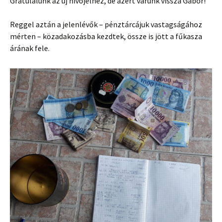
Gratulálunk az új hívójelhez, de azért várunk vissza Gábor!
Reggel aztán a jelenlévők – pénztárcájuk vastagságához
mérten – közadakozásba kezdtek, össze is jött a fűkasza
árának fele.