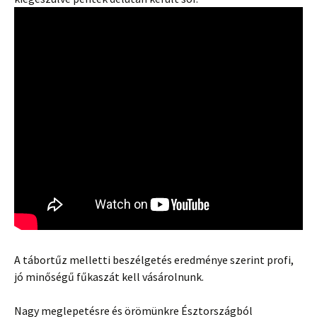
A tábortűz melletti beszélgetés eredménye szerint profi,
jó minőségű fűkaszát kell vásárolnunk.
Nagy meglepetésre és örömünkre Észtországból