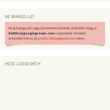
NE MARADJ LE!
Ha új bejegyzés vagy új komment érkezik, értesítés megy a
ha5kkc@googlegroups.com
csoportnak. Ha külön
értesítést kérsz, írj a
ha5lv.viktor@gmail.com
címre.
HG5C LOGSEARCH