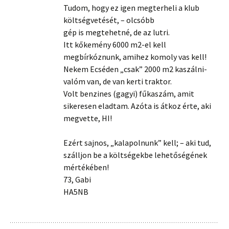
Tudom, hogy ez igen megterheli a klub
költségvetését, – olcsóbb
gép is megtehetné, de az lutri.
Itt kőkemény 6000 m2-el kell
megbírkóznunk, amihez komoly vas kell!
Nekem Ecséden „csak” 2000 m2 kaszálni-
valóm van, de van kerti traktor.
Volt benzines (gagyi) fűkaszám, amit
sikeresen eladtam. Azóta is átkoz érte, aki
megvette, HI!
Ezért sajnos, „kalapolnunk” kell; – aki tud,
szálljon be a költségekbe lehetőségének
mértékében!
73, Gabi
HA5NB