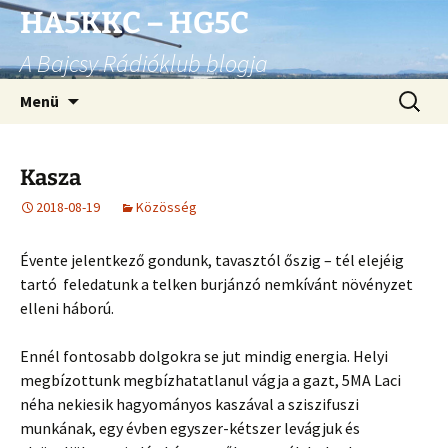
Ugrás
HA5KKC – HG5C
a
A Bajcsy Rádióklub blogja
tartalomhoz
Keresés
Menü
Kasza
2018-08-19
Közösség
Évente jelentkező gondunk, tavasztól őszig – tél elejéig
tartó feledatunk a telken burjánzó nemkívánt növényzet
elleni háború.
Ennél fontosabb dolgokra se jut mindig energia. Helyi
megbízottunk megbízhatatlanul vágja a gazt, 5MA Laci
néha nekiesik hagyományos kaszával a sziszifuszi
munkának, egy évben egyszer-kétszer levágjuk és