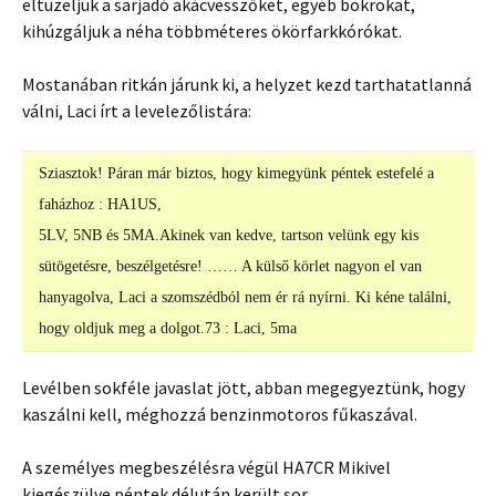
eltüzeljük a sarjadó akácvesszőket, egyéb bokrokat,
kihúzgáljuk a néha többméteres ökörfarkkórókat.
Mostanában ritkán járunk ki, a helyzet kezd tarthatatlanná
válni, Laci írt a levelezőlistára:
Sziasztok! Páran már biztos, hogy kimegyünk péntek estefelé a
faházhoz : HA1US,
5LV, 5NB és 5MA.Akinek van kedve, tartson velünk egy kis
sütögetésre, beszélgetésre! …… A külső körlet nagyon el van
hanyagolva, Laci a szomszédból nem ér rá nyírni. Ki kéne találni,
hogy oldjuk meg a dolgot.73 : Laci, 5ma
Levélben sokféle javaslat jött, abban megegyeztünk, hogy
kaszálni kell, méghozzá benzinmotoros fűkaszával.
A személyes megbeszélésra végül HA7CR Mikivel
kiegészülve péntek délután került sor.