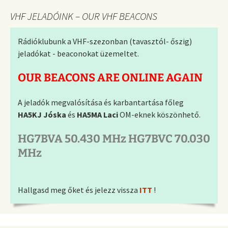
VHF JELADÓINK – OUR VHF BEACONS
Rádióklubunk a VHF-szezonban (tavasztól- őszig)
jeladókat - beaconokat üzemeltet.
OUR BEACONS ARE ONLINE AGAIN
A jeladók megvalósítása és karbantartása főleg
HA5KJ Jóska
és
HA5MA Laci
OM-eknek köszönhető.
HG7BVA 50.430 MHz HG7BVC 70.030
MHz
Hallgasd meg őket és jelezz vissza
ITT
!