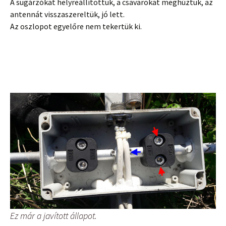
A sugárzókat helyreállítottuk, a csavarokat meghúztuk, az
antennát visszaszereltük, jó lett.
Az oszlopot egyelőre nem tekertük ki.
Ez már a javított állapot.