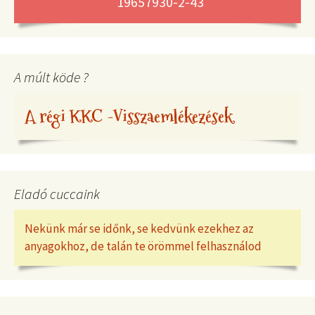
19657930-2-43
A múlt köde ?
A régi KKC -Visszaemlékezések
Eladó cuccaink
Nekünk már se időnk, se kedvünk ezekhez az
anyagokhoz, de talán te örömmel felhasználod