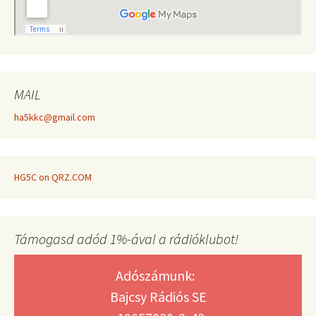
MAIL
ha5kkc@gmail.com
HG5C on QRZ.COM
Támogasd adód 1%-ával a rádióklubot!
Adószámunk:
Bajcsy Rádiós SE