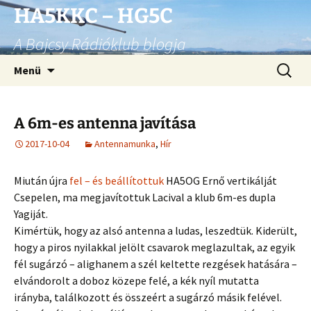
Ugrás
HA5KKC – HG5C
a
A Bajcsy Rádióklub blogja
tartalomhoz
Keresés
Menü
A 6m-es antenna javítása
2017-10-04
Antennamunka
,
Hír
Miután újra
fel – és beállítottuk
HA5OG Ernő vertikálját
Csepelen, ma megjavítottuk Lacival a klub 6m-es dupla
Yagiját.
Kimértük, hogy az alsó antenna a ludas, leszedtük. Kiderült,
hogy a piros nyilakkal jelölt csavarok meglazultak, az egyik
fél sugárzó – alighanem a szél keltette rezgések hatására –
elvándorolt a doboz közepe felé, a kék nyíl mutatta
irányba, találkozott és összeért a sugárzó másik felével.