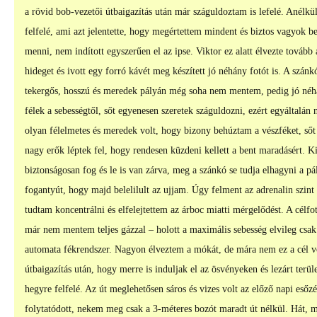
a rövid bob-vezetői útbaigazítás után már száguldoztam is lefelé. Anélk
felfelé, ami azt jelentette, hogy megértettem mindent és biztos vagyok be
menni, nem indított egyszerűen el az ipse. Viktor ez alatt élvezte tovább 
hideget és ivott egy forró kávét meg készített jó néhány fotót is. A szán
tekergős, hosszú és meredek pályán még soha nem mentem, pedig jó né
félek a sebességtől, sőt egyenesen szeretek száguldozni, ezért egyáltalá
olyan félelmetes és meredek volt, hogy bizony behúztam a vészféket, sőt
nagy erők léptek fel, hogy rendesen küzdeni kellett a bent maradásért. K
biztonságosan fog és le is van zárva, meg a szánkó se tudja elhagyni a pá
fogantyút, hogy majd belelilult az ujjam. Úgy felment az adrenalin szint 
tudtam koncentrálni és elfelejtettem az árboc miatti mérgelődést. A célfo
már nem mentem teljes gázzal – holott a maximális sebesség elvileg csak
automata fékrendszer. Nagyon élveztem a mókát, de mára nem ez a cél vol
útbaigazítás után, hogy merre is induljak el az ösvényeken és lezárt terül
hegyre felfelé. Az út meglehetősen sáros és vizes volt az előző napi eső
folytatódott, nekem meg csak a 3-méteres bozót maradt út nélkül. Hát, 