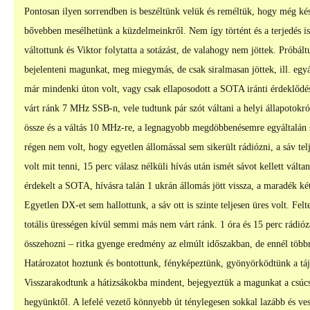
Pontosan ilyen sorrendben is beszéltünk velük és reméltük, hogy még kés
bővebben mesélhetünk a küzdelmeinkről. Nem így történt és a terjedés 
váltottunk és Viktor folytatta a sotázást, de valahogy nem jöttek. Próbá
bejelenteni magunkat, meg miegymás, de csak siralmasan jöttek, ill. eg
már mindenki úton volt, vagy csak ellaposodott a SOTA iránti érdeklődé
várt ránk 7 MHz SSB-n, vele tudtunk pár szót váltani a helyi állapotok
össze és a váltás 10 MHz-re, a legnagyobb megdöbbenésemre egyáltalán
régen nem volt, hogy egyetlen állomással sem sikerült rádiózni, a sáv te
volt mit tenni, 15 perc válasz nélküli hívás után ismét sávot kellett vál
érdekelt a SOTA, hívásra talán 1 ukrán állomás jött vissza, a maradék ké
Egyetlen DX-et sem hallottunk, a sáv ott is szinte teljesen üres volt. Fel
totális ürességen kívül semmi más nem várt ránk. 1 óra és 15 perc rádiózá
összehozni – ritka gyenge eredmény az elmúlt időszakban, de ennél többr
Határozatot hoztunk és bontottunk, fényképeztünk, gyönyörködtünk a tá
Visszarakodtunk a hátizsákokba mindent, bejegyeztük a magunkat a csúc
hegyünktől. A lefelé vezető könnyebb út ténylegesen sokkal lazább és vesz