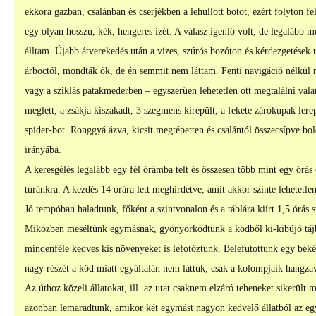
ekkora gazban, csalánban és cserjékben a lehullott botot, ezért folyton f
egy olyan hosszú, kék, hengeres izét. A válasz igenlő volt, de legalább 
álltam. Újabb átverekedés után a vizes, szúrós bozóton és kérdezgetések
árboctól, mondták ők, de én semmit nem láttam. Fenti navigáció nélkül m
vagy a sziklás patakmederben – egyszerűen lehetetlen ott megtalálni val
meglett, a zsákja kiszakadt, 3 szegmens kirepült, a fekete zárókupak lerep
spider-bot. Ronggyá ázva, kicsit megtépetten és csalántól összecsípve bo
irányába.
A keresgélés legalább egy fél órámba telt és összesen több mint egy órás 
túránkra. A kezdés 14 órára lett meghirdetve, amit akkor szinte lehetetlen
Jó tempóban haladtunk, főként a szintvonalon és a táblára kiírt 1,5 órás s
Miközben meséltünk egymásnak, gyönyörködtünk a ködből ki-kibújó tájba
mindenféle kedves kis növényeket is lefotóztunk. Belefutottunk egy békés
nagy részét a köd miatt egyáltalán nem láttuk, csak a kolompjaik hangza
Az úthoz közeli állatokat, ill. az utat csaknem elzáró teheneket sikerült 
azonban lemaradtunk, amikor két egymást nagyon kedvelő állatból az egyi