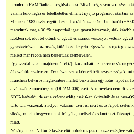
mondott a HAM Radio-s meghívásomra. Mivel még sosem vett részt a kiá
valami különleges és feledhetetlen élményt nyújtó programot akartam az 
Viktorral 1983 őszén együtt kezdtük a rádiós szakkört Rudi bánál (HA5KP
maradtunk meg a 30 fős csoportból igazi gyorstávírásznak, akik később a
időkben sok időt töltöttünk el együtt és számos versenyen vettünk együtt 
gyorstávírászat – az ország különböző helyein. Egyszóval rengeteg közös
mellett már régóta nem beszéltünk személyesen.
Egy szerdai napon majdnem éjfél tájt koccinthattunk a szerencsés megérke
átbeszéltük részletesen. Természetesen a környékbéli nevezetességek, mint
müncheni belváros megtekintése mellett beiktattam egy sotás napot is. Kö
a választás Sonnenberg-re (DL/AM-006) esett. A környéken nem ritka a
SOTA kedvelői, de ezt a csúcsot eddig csak 6-an aktiválták és az össz-Q
tartottam vonzónak a helyet, valamint azért is, mert ez az Alpok szélé
síkság, mind a hegyvonulatok irányába, mellyel éles kontraszt-látványt 
miatt.
Néhány nappal Viktor érkezése előtt mindennapos rendszerességűvé vált 