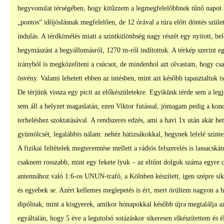
hegyvonulat térségében, hogy kitűzzem a legmegfelelőbbnek tűnő napot a 
„pontos“ időjóslásnak megfelelően, de 12 órával a túra előtt döntés szület
indulás. A térdkímélés miatt a szintkülönbség nagy részét egy nyitott, be
hegymászást a hegyállomásról, 1270 m-ről indítottuk. A térkép szerint eg
irányból is megközelíteni a csúcsot, de mindenhol azt olvastam, hogy csa
ösvény. Valami lehetett ebben az intésben, mint azt később tapasztaltuk i
De térjünk vissza egy picit az előkészületekre. Egyikünk térde sem a leg
sem áll a helyzet magaslatán, ezen Viktor futással, jómagam pedig a kon
terheléshez szoktatásával. A rendszeres edzés, ami a havi 1x után akár he
gyümölcsét, legalábbis nálam: nehéz hátizsákokkal, hegynek lefelé szin
A fizikai feltételek megteremtése mellett a rádiós felszerelés is lassacská
csaknem rosszabb, mint egy fekete lyuk – az eltűnt dolgok száma egyre
antennához való 1:6-os UNUN-trafó, a Kölnben készített, igen szépre sik
és egyebek se. Azért kellemes meglepetés is ért, mert örültem nagyon a 
dipólnak, mint a kisgyerek, amikor hónapokkal később újra megtalálja a
egyáltalán, hogy 5 éve a legutolsó sotázáskor sikeresen elkészítettem és 