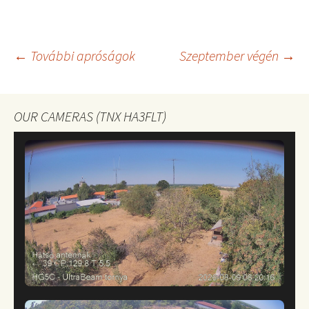
Bejegyzés
←
További apróságok
Szeptember végén
→
navigáció
OUR CAMERAS (TNX HA3FLT)