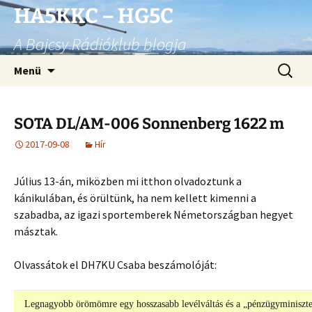
Ugrás
HA5KKC – HG5C
a
A Bajcsy Rádióklub blogja
tartalomhoz
Keresés
Menü
SOTA DL/AM-006 Sonnenberg 1622 m
2017-09-08
Hír
Július 13-án, miközben mi itthon olvadoztunk a
kánikulában, és örültünk, ha nem kellett kimenni a
szabadba, az igazi sportemberek Németországban hegyet
másztak.
Olvassátok el DH7KU Csaba beszámolóját:
Legnagyobb örömömre egy hosszasabb levélváltás és a „pénzügyminiszte