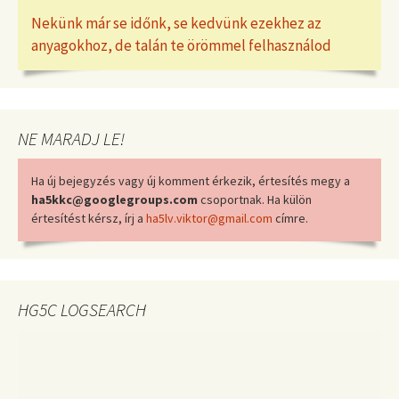
Nekünk már se időnk, se kedvünk ezekhez az
anyagokhoz, de talán te örömmel felhasználod
NE MARADJ LE!
Ha új bejegyzés vagy új komment érkezik, értesítés megy a
ha5kkc@googlegroups.com
csoportnak. Ha külön
értesítést kérsz, írj a
ha5lv.viktor@gmail.com
címre.
HG5C LOGSEARCH