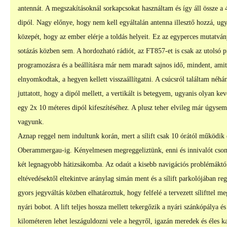
antennát. A megszakításoknál sorkapcsokat használtam és így áll össze a
dipól. Nagy előnye, hogy nem kell egyáltalán antenna illesztő hozzá, ugy
közepét, hogy az ember elérje a toldás helyeit. Ez az egyperces mutatv
sotázás közben sem. A hordozható rádiót, az FT857-et is csak az utolsó pi
programozásra és a beállításra már nem maradt sajnos idő, mindent, ami
elnyomkodtak, a hegyen kellett visszaállítgatni. A csúcsról találtam néh
juttatott, hogy a dipól mellett, a vertikált is betegyem, ugyanis olyan k
egy 2x 10 méteres dipól kifeszítéséhez. A plusz teher elvileg már úgyse
vagyunk.
Aznap reggel nem indultunk korán, mert a sílift csak 10 órától működik é
Oberammergau-ig. Kényelmesen megreggeliztünk, enni és innivalót csomag
két legnagyobb hátizsákomba. Az odaút a kisebb navigációs problémáktól 
eltévedésektől eltekintve aránylag simán ment és a sílift parkolójában re
gyors jegyváltás közben elhatároztuk, hogy felfelé a tervezett sílifttel 
nyári bobot. A lift teljes hossza mellett tekergőzik a nyári szánkópály
kilométeren lehet leszáguldozni vele a hegyről, igazán meredek és éles k