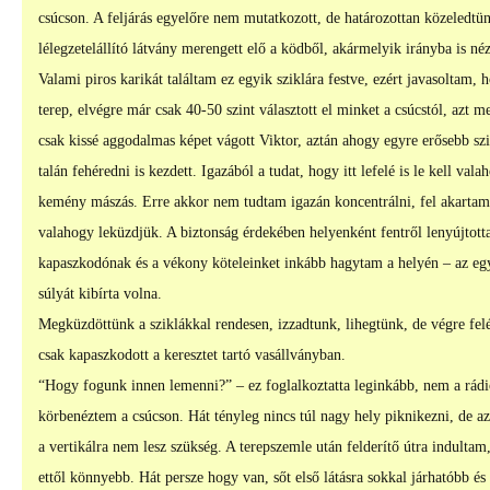
csúcson. A feljárás egyelőre nem mutatkozott, de határozottan közeledtünk.
lélegzetelállító látvány merengett elő a ködből, akármelyik irányba is né
Valami piros karikát találtam ez egyik sziklára festve, ezért javasoltam, 
terep, elvégre már csak 40-50 szint választott el minket a csúcstól, azt 
csak kissé aggodalmas képet vágott Viktor, aztán ahogy egyre erősebb szi
talán fehéredni is kezdett. Igazából a tudat, hogy itt lefelé is le kell val
kemény mászás. Erre akkor nem tudtam igazán koncentrálni, fel akartam 
valahogy leküzdjük. A biztonság érdekében helyenként fentről lenyújtot
kapaszkodónak és a vékony köteleinket inkább hagytam a helyén – az e
súlyát kibírta volna.
Megküzdöttünk a sziklákkal rendesen, izzadtunk, lihegtünk, de végre felé
csak kapaszkodott a keresztet tartó vasállványban.
“Hogy fogunk innen lemenni?” – ez foglalkoztatta leginkább, nem a rádi
körbenéztem a csúcson. Hát tényleg nincs túl nagy hely piknikezni, de az
a vertikálra nem lesz szükség. A terepszemle után felderítő útra indultam,
ettől könnyebb. Hát persze hogy van, sőt első látásra sokkal járhatóbb é