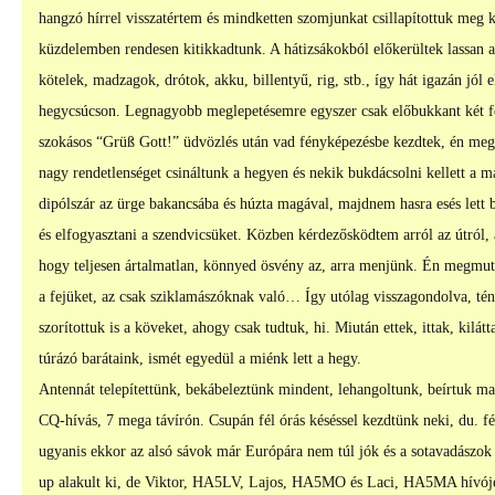
hangzó hírrel visszatértem és mindketten szomjunkat csillapítottuk meg 
küzdelemben rendesen kitikkadtunk. A hátizsákokból előkerültek lassan a
kötelek, madzagok, drótok, akku, billentyű, rig, stb., így hát igazán jól 
hegycsúcson. Legnagyobb meglepetésemre egyszer csak előbukkant két fej 
szokásos “Grüß Gott!” üdvözlés után vad fényképezésbe kezdtek, én meg
nagy rendetlenséget csináltunk a hegyen és nekik bukdácsolni kellett a 
dipólszár az ürge bakancsába és húzta magával, majdnem hasra esés lett be
és elfogyasztani a szendvicsüket. Közben kérdezősködtem arról az útról, a
hogy teljesen ártalmatlan, könnyed ösvény az, arra menjünk. Én megmuta
a fejüket, az csak sziklamászóknak való… Így utólag visszagondolva, tén
szorítottuk is a köveket, ahogy csak tudtuk, hi. Miután ettek, ittak, kilá
túrázó barátaink, ismét egyedül a miénk lett a hegy.
Antennát telepítettünk, bekábeleztünk mindent, lehangoltunk, beírtuk ma
CQ-hívás, 7 mega távírón. Csupán fél órás késéssel kezdtünk neki, du. fél
ugyanis ekkor az alsó sávok már Európára nem túl jók és a sotavadászok 
up alakult ki, de Viktor, HA5LV, Lajos, HA5MO és Laci, HA5MA hívójel