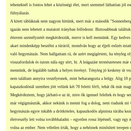
teheneknél is fontos lehet a közösségi élet, mert szemmel láthatóan jól 
fülnyálazás.
A kitett tábláknak nem nagyon hittünk, mert már a második “Sonnenberg /
igazán nem lehetett a mutatott irányban felfedezni. Biztosabbnak találtu
étterem személyzetét megkérdezzük, merre is kell mennünk. Egy kedves b
akart mindenképp beszélni a túráról, mondván hogy az éjjeli esőzés miatt
való hegymászás. Nem hallgattam rá, de azért megígértem, ha tényleg ol
visszafordulok és iszom nála egy sört, hi. A leágazást természetesen már 
mennünk, de legalább tudtuk a helyes ösvényt. Tényleg jó keskeny út vezet
nem találtam annyira veszélyesnek, mint beharangozta a hölgy. Alig 10 pe
kapaszkodónál szemben jött velünk két 70 feletti férfi, tehát ők már ma
Megkérdeztem, hogy járható-e az út, mire ők igennel feleltek és hogy s
már végigmászták, akkor nekünk is menni fog a dolog, nem riadunk mi 
hegymászás egyre inkább a drótköteles, kapaszkodós alpinista túrába kezd
életveszély lett volna továbbhaladni – egyetlen rossz lépésnél, vagy eg
volna az ember. Nem véletlen írták, hogy a nehéznek minősített terepen 