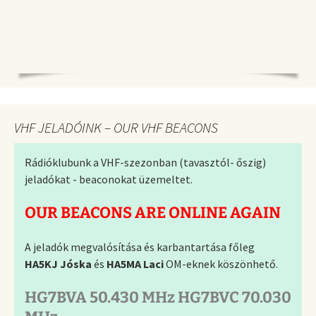
VHF JELADÓINK – OUR VHF BEACONS
Rádióklubunk a VHF-szezonban (tavasztól- őszig)
jeladókat - beaconokat üzemeltet.
OUR BEACONS ARE ONLINE AGAIN
A jeladók megvalósítása és karbantartása főleg
HA5KJ Jóska
és
HA5MA Laci
OM-eknek köszönhető.
HG7BVA 50.430 MHz HG7BVC 70.030