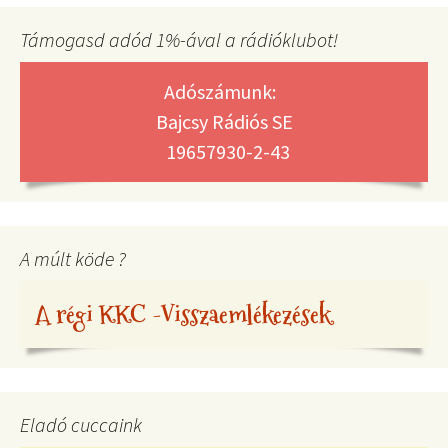
Támogasd adód 1%-ával a rádióklubot!
Adószámunk:
Bajcsy Rádiós SE
19657930-2-43
A múlt köde ?
A régi KKC -Visszaemlékezések
Eladó cuccaink