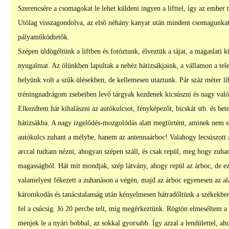
Szerencsére a csomagokat le lehet küldeni ingyen a lifttel, így az ember t
Utólag visszagondolva, az első néhány kanyar után mindent csomagunkat 
pályaműködtetők.
Szépen üldögéltünk a liftben és fotóztunk, élveztük a tájat, a magaslati ki
nyugalmat. Az ölünkben lapultak a nehéz hátizsákjaink, a vállamon a tel
helyünk volt a szűk ülésekben, de kellemesen utaztunk. Pár száz méter l
tréningnadrágom zsebeiben levő tárgyak kezdenek kicsúszni és nagy val
Elkezdtem hát kihalászni az autókulcsot, fényképezőt, bicskát stb. és be
hátizsákba. A nagy izgelődés-mozgolódás alatt megtörtént, aminek nem s
autókulcs zuhant a mélybe, hanem az antennaárboc! Valahogy lecsúszott 
arccal tudtam nézni, ahogyan szépen száll, és csak repül, meg hogy zuhan
magasságból. Hát mit mondjak, szép látvány, ahogy repül az árboc, de e
valamelyest fékezett a zuhanáson a végén, majd az árboc egyenesen az al
káromkodás és tanácstalanság után kényelmesen hátradőltünk a székekben
fel a csúcsig. Jó 20 percbe telt, míg megérkeztünk. Rögtön elmeséltem a li
menjek le a nyári bobbal, az sokkal gyorsabb. Így azzal a lendülettel, ah