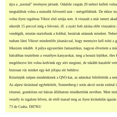
újra a „normál” ösvényen jártunk. Odafele csupán 20 métert kellett volna
megtaláltuk volna a második felvezető utat – mérgelődtünk. De ekkor m
volna ilyen izgalmas Viktor első sotája sem. A visszaút a már ismert aka
sikerült 15 perccel még a felvonó, ill. a nyári bob zárása előtt visszaérn
vendégük, miután startoltunk a bobbal, bezártak utánunk mindent. Nekem
tudtam látni Viktort mindenféle jótanáccsal, hogy mennyire kell tolni a g
fékezzen inkább. A pálya egyszerűen fantasztikus, nagyon élveztem a máso
bátrabban teszteltem a veszélyes kanyarokat, meg a hosszú lejtőket, éles
megérkezve lett volna kedvünk egy sört meginni, de inkább hazafelé vettü
biztosan vár minket egy-két jófajta sör behűtve.
Köszönjük szépen mindenkinek a QSO-kat, az adatokat feltöltöttük a n
Az alpesi túrázással egybekötött, Sonnenberg-i sotás akció során ezúttal 
részesei, gondolom ezt bátran állíthatom mindkettőnk nevében. Mint mind
veszély és izgalom bőven, de ettől marad meg az ilyen kirándulás igazá
73 de Csaba, DH7KU