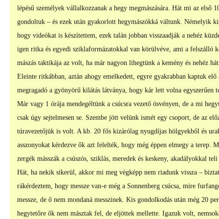
lépésű személyek vállalkozzanak a hegy megmászására. Hát mi az első 1
gondoltuk – és ezek után gyakorlott hegymászókká váltunk. Némelyik ki
hogy videókat is készítettem, ezek talán jobban visszaadják a nehéz küz
igen ritka és egyedi sziklaformázatokkal van körülvéve, ami a felszálló
mászás taktikája az volt, ha már nagyon lihegtünk a kemény és nehéz hát
Eleinte ritkábban, aztán ahogy emelkedett, egyre gyakrabban kaptuk elő 
megragadó a gyönyörű kilátás látványa, hogy kár lett volna egyszerűen 
Már vagy 1 órája mendegéltünk a csúcsra vezető ösvényen, de a mi heg
csak úgy sejtelmesen se. Szembe jött velünk ismét egy csoport, de az el
túravezetőjük is volt. A kb. 20 fős kizárólag nyugdíjas hölgyekből és urak
asszonyokat kérdezve ők azt felelték, hogy még éppen elmegy a terep. Ma
zergék másszák a csúszós, sziklás, meredek és keskeny, akadályokkal teli
Hát, ha nekik sikerül, akkor mi meg végképp nem riadunk vissza – bizta
rákérdeztem, hogy messze van-e még a Sonnenberg csúcsa, mire furfangos
messze, de ő nem mondaná messzinek. Kis gondolkodás után még 20 percr
hegytetőre ők nem másztak fel, de eljöttek mellette. Igazuk volt, nemsoká