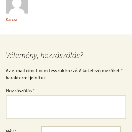
Karcsi
Vélemény, hozzászólás?
Az e-mail címet nem tesszük közzé.
A kötelező mezőket
*
karakterrel jelöltük
Hozzászólás
*
Név
*