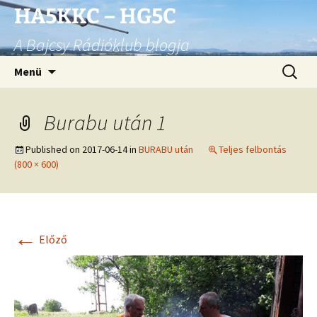
Ugrás
HA5KKC – HG5C
a
A Bajcsy Rádióklub blogja
tartalomhoz
Keresés
Menü
Burabu után 1
Published on
2017-06-14
in
BURABU után
Teljes felbontás
(800 × 600)
←
Előző