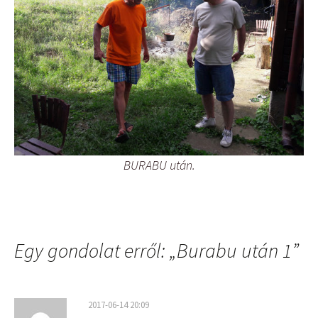
BURABU után.
Egy gondolat erről: „
Burabu után 1
”
2017-06-14 20:09