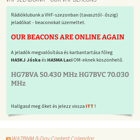
Rádióklubunk a VHF-szezonban (tavasztól- őszig)
jeladókat - beaconokat üzemeltet.
OUR BEACONS ARE ONLINE AGAIN
A jeladók megvalósítása és karbantartása főleg
HA5KJ Jóska
és
HA5MA Laci
OM-eknek köszönhető.
HG7BVA 50.430 MHz HG7BVC 70.030
MHz
Hallgasd meg őket és jelezz vissza
ITT
!
WA7BNM 8-Day Contest Calendar