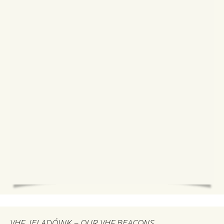
VHF JELADÓINK – OUR VHF BEACONS