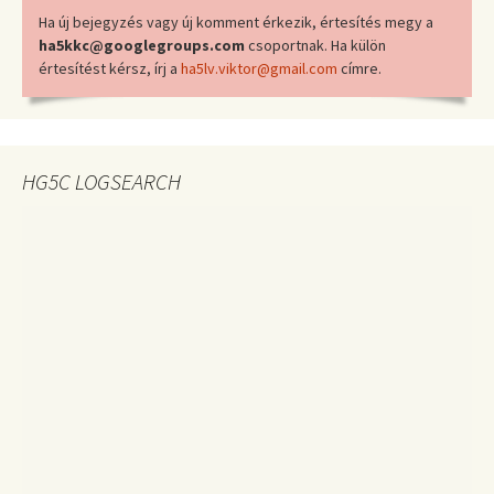
Ha új bejegyzés vagy új komment érkezik, értesítés megy a
ha5kkc@googlegroups.com
csoportnak. Ha külön
értesítést kérsz, írj a
ha5lv.viktor@gmail.com
címre.
HG5C LOGSEARCH