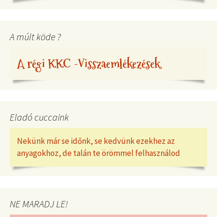
A múlt köde ?
A régi KKC -Visszaemlékezések
Eladó cuccaink
Nekünk már se időnk, se kedvünk ezekhez az
anyagokhoz, de talán te örömmel felhasználod
NE MARADJ LE!