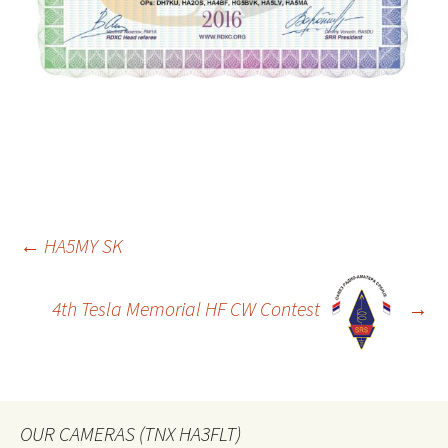
Bejegyzés
←
HA5MY SK
navigáció
4th Tesla Memorial HF CW Contest
→
OUR CAMERAS (TNX HA3FLT)