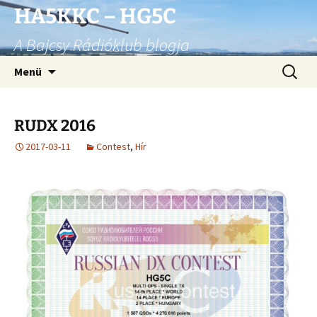
Ugrás
HA5KKC – HG5C
a
A Bajcsy Rádióklub blogja
tartalomhoz
Keresés
Menü
RUDX 2016
2017-03-11
Contest
,
Hír