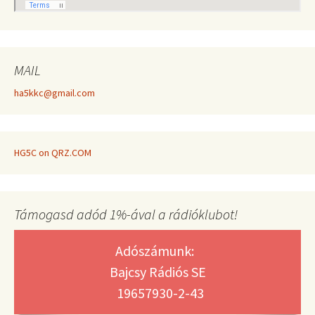
MAIL
ha5kkc@gmail.com
HG5C on QRZ.COM
Támogasd adód 1%-ával a rádióklubot!
Adószámunk:
Bajcsy Rádiós SE
19657930-2-43