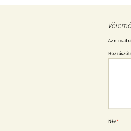
Vélemé
Az e-mail 
Hozzászól
Név
*