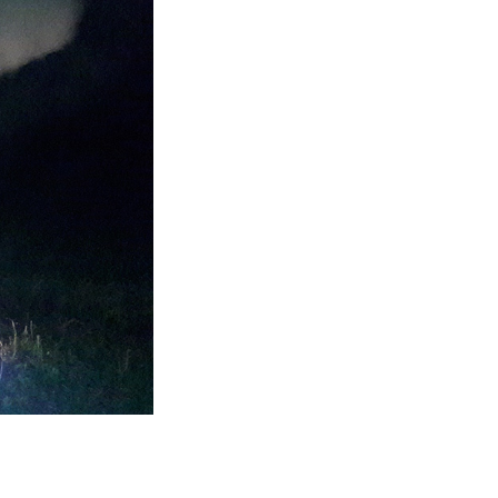
Cebik Antennas
Practical Antenna
Handbook