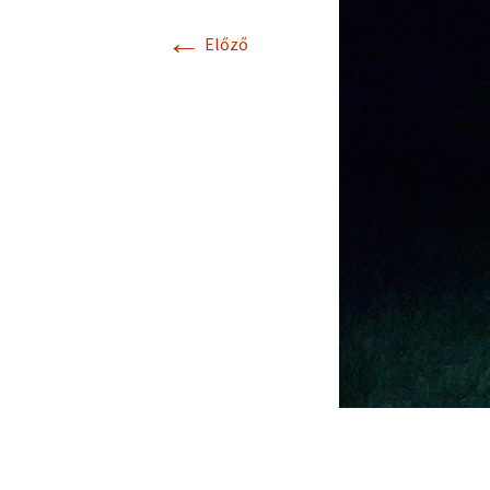
←
Előző