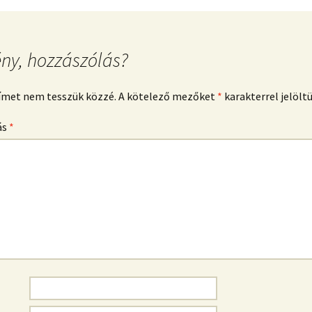
ny, hozzászólás?
címet nem tesszük közzé.
A kötelező mezőket
*
karakterrel jelölt
ás
*