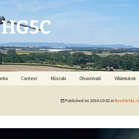
 HG5C
unka
Contest
Műszaki
Olvasnivaló
Villámkárok
Antennák
Published on
2016-10-02
in
Bozótirtás, 
Kézikönyvek
G3ZRS amplifiers
VHF-UHF DX book