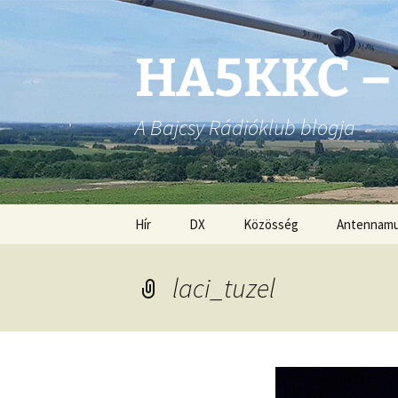
Ugrás
a
tartalomhoz
HA5KKC –
A Bajcsy Rádióklub blogja
Hír
DX
Közösség
Antennam
laci_tuzel