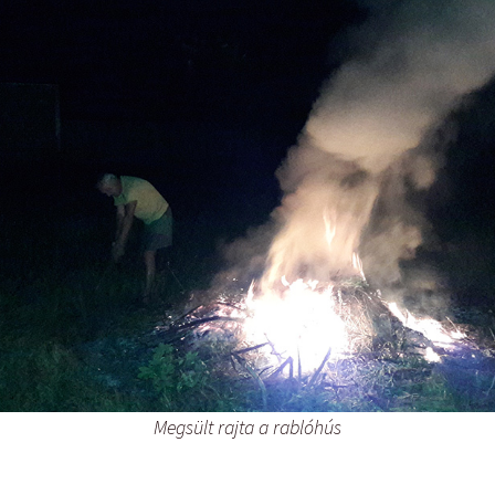
ON4UN Low Band DX-ing
Tanuljunk morzét – 1959
Megsült rajta a rablóhús