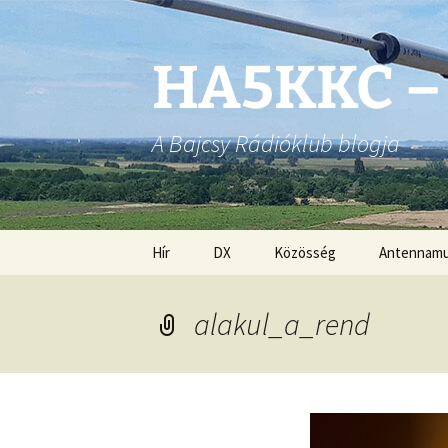
Ugrás
a
tartalomhoz
HA5KKC –
A Bajcsy Rádióklub blogja
Hír
DX
Közösség
Antennam
alakul_a_rend