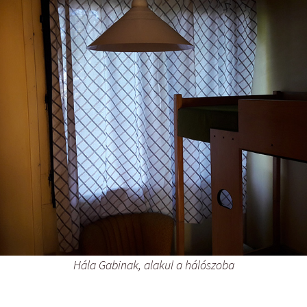
ON4UN Low Band DX-ing
Tanuljunk morzét – 1959
Hála Gabinak, alakul a hálószoba