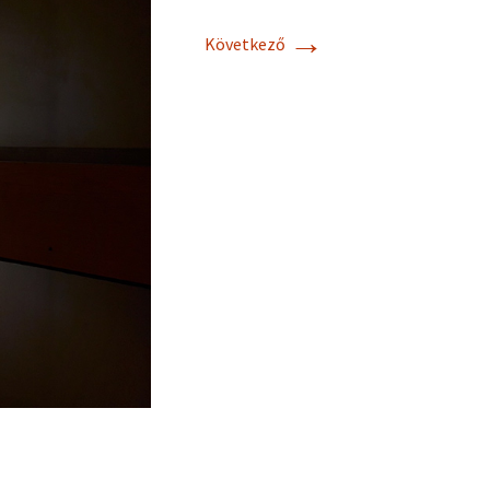
→
Következő
Cebik Antennas
Practical Antenna
Handbook