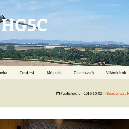
 HG5C
unka
Contest
Műszaki
Olvasnivaló
Villámkárok
Antennák
Published on
2016-10-02
in
Bozótirtás, 
Kézikönyvek
G3ZRS amplifiers
VHF-UHF DX book