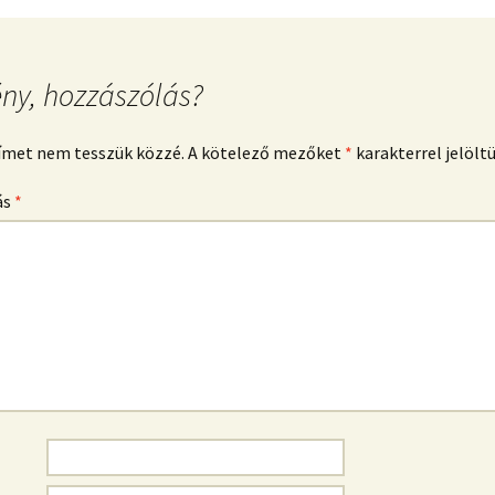
ny, hozzászólás?
címet nem tesszük közzé.
A kötelező mezőket
*
karakterrel jelölt
ás
*