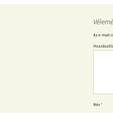
Vélemé
Az e-mail 
Hozzászól
Név
*