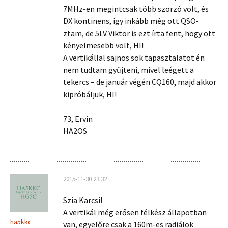
7MHz-en megintcsak több szorzó volt, és
DX kontinens, így inkább még ott QSO-
ztam, de 5LV Viktor is ezt írta fent, hogy ott
kényelmesebb volt, HI!
A vertikállal sajnos sok tapasztalatot én
nem tudtam gyűjteni, mivel leégett a
tekercs – de január végén CQ160, majd akkor
kipróbáljuk, HI!
73, Ervin
HA2OS
2015-11-30 23:32
Szia Karcsi!
A vertikál még erősen félkész állapotban
ha5kkc
van, egyelőre csak a 160m-es radiálok