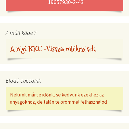
19657930-2-43
A múlt köde ?
A régi KKC -Visszaemlékezések
Eladó cuccaink
Nekünk már se időnk, se kedvünk ezekhez az
anyagokhoz, de talán te örömmel felhasználod