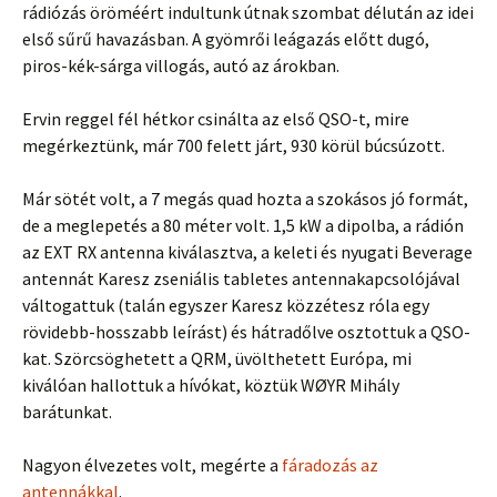
rádiózás öröméért indultunk útnak szombat délután az idei
első sűrű havazásban. A gyömrői leágazás előtt dugó,
piros-kék-sárga villogás, autó az árokban.
Ervin reggel fél hétkor csinálta az első QSO-t, mire
megérkeztünk, már 700 felett járt, 930 körül búcsúzott.
Már sötét volt, a 7 megás quad hozta a szokásos jó formát,
de a meglepetés a 80 méter volt. 1,5 kW a dipolba, a rádión
az EXT RX antenna kiválasztva, a keleti és nyugati Beverage
antennát Karesz zseniális tabletes antennakapcsolójával
váltogattuk (talán egyszer Karesz közzétesz róla egy
rövidebb-hosszabb leírást) és hátradőlve osztottuk a QSO-
kat. Szörcsöghetett a QRM, üvölthetett Európa, mi
kiválóan hallottuk a hívókat, köztük WØYR Mihály
barátunkat.
Nagyon élvezetes volt, megérte a
fáradozás az
antennákkal
.