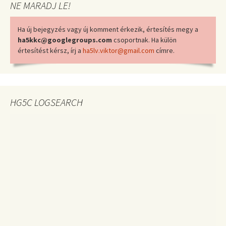
NE MARADJ LE!
Ha új bejegyzés vagy új komment érkezik, értesítés megy a
ha5kkc@googlegroups.com
csoportnak. Ha külön
értesítést kérsz, írj a
ha5lv.viktor@gmail.com
címre.
HG5C LOGSEARCH