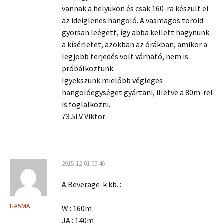
vannak a helyükön és csak 160-ra készült el
az ideiglenes hangoló. A vasmagos toroid
gyorsan leégett, így abba kellett hagynunk
a kísérletet, azokban az órákban, amikor a
legjobb terjedés volt várható, nem is
próbálkoztunk.
Igyekszünk mielőbb végleges
hangolóegységet gyártani, illetve a 80m-rel
is foglalkozni.
73 5LV Viktor
2015-12-01 05:46
A Beverage-k kb. :
HA5MA
W : 160m
JA : 140m