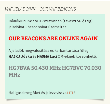
VHF JELADÓINK – OUR VHF BEACONS
Rádióklubunk a VHF-szezonban (tavasztól- őszig)
jeladókat - beaconokat üzemeltet.
OUR BEACONS ARE ONLINE AGAIN
A jeladók megvalósítása és karbantartása főleg
HA5KJ Jóska
és
HA5MA Laci
OM-eknek köszönhető.
HG7BVA 50.430 MHz HG7BVC 70.030
MHz
Hallgasd meg őket és jelezz vissza
ITT
!