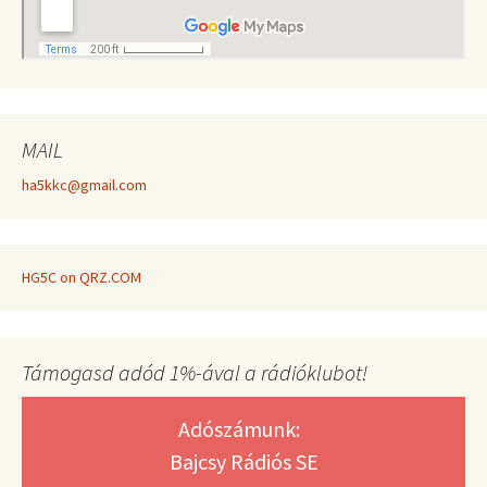
MAIL
ha5kkc@gmail.com
HG5C on QRZ.COM
Támogasd adód 1%-ával a rádióklubot!
Adószámunk:
Bajcsy Rádiós SE