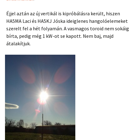
Éjjel aztán az új vertikál is kipróbálásra került, hiszen
HA5MA Laci és HA5KJ Jóska ideiglenes hangolóelemeket
szerelt fel a hét folyamán. A vasmagos toroid nem sokáig
bírta, pedig még 1 kW-ot se kapott. Nem baj, majd
átalakítjuk.