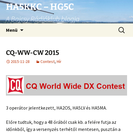
Ugrás
HA5KKC – HG5C
a
A Bajcsy Rádióklub blogja
tartalomhoz
Keresés
Menü
CQ-WW-CW 2015
2015-11-28
Contest
,
Hír
3 operátor jelentkezett, HA2OS, HA5LV és HA5MA.
Előre tudtuk, hogy a 48 órából csak kb. a felére futja az
időnkből, így a versenyzés terhétől mentesen, pusztán a