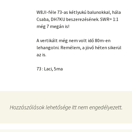
W8JI-féle 73-as kétlyukú balunokkal, hála
Csaba, DH7KU beszerezésének. SWR= 1:1
még 7 megán is!
A vertikált még nem volt idő 80m-en
lehangolni. Remélem, a jövő héten sikerül
az is.
73 : Laci, 5ma
Hozzászólások lehetősége itt nem engedélyezett.