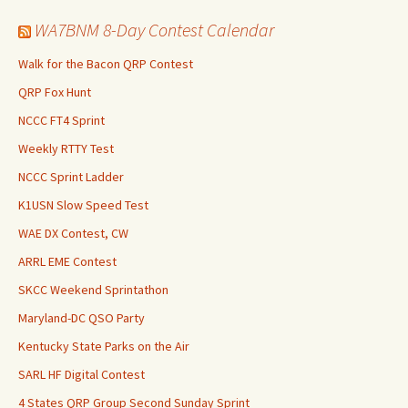
WA7BNM 8-Day Contest Calendar
Walk for the Bacon QRP Contest
QRP Fox Hunt
NCCC FT4 Sprint
Weekly RTTY Test
NCCC Sprint Ladder
K1USN Slow Speed Test
WAE DX Contest, CW
ARRL EME Contest
SKCC Weekend Sprintathon
Maryland-DC QSO Party
Kentucky State Parks on the Air
SARL HF Digital Contest
4 States QRP Group Second Sunday Sprint