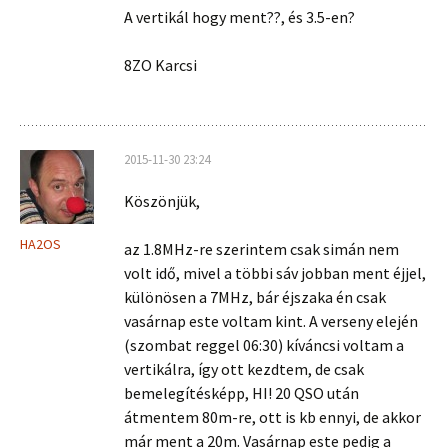
A vertikál hogy ment??, és 3.5-en?
8ZO Karcsi
2015-11-30 23:24
Köszönjük,
HA2OS
az 1.8MHz-re szerintem csak simán nem
volt idő, mivel a többi sáv jobban ment éjjel,
különösen a 7MHz, bár éjszaka én csak
vasárnap este voltam kint. A verseny elején
(szombat reggel 06:30) kíváncsi voltam a
vertikálra, így ott kezdtem, de csak
bemelegítésképp, HI! 20 QSO után
átmentem 80m-re, ott is kb ennyi, de akkor
már ment a 20m. Vasárnap este pedig a