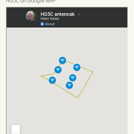
HG5C on Google MAP