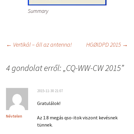
Summary
Bejegyzés
←
Vertikál – áll az antenna!
HGØIDPD 2015
→
navigáció
4 gondolat erről: „
CQ-WW-CW 2015
”
2015-11-30 21:07
Gratulálok!
Névtelen
Az 1.8 megás qso-itok viszont kevésnek
tünnek.