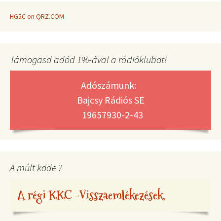
HG5C on QRZ.COM
Támogasd adód 1%-ával a rádióklubot!
Adószámunk:
Bajcsy Rádiós SE
19657930-2-43
A múlt köde ?
A régi KKC -Visszaemlékezések