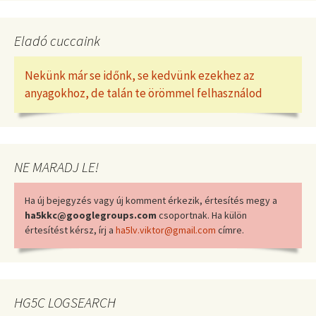
Eladó cuccaink
Nekünk már se időnk, se kedvünk ezekhez az
anyagokhoz, de talán te örömmel felhasználod
NE MARADJ LE!
Ha új bejegyzés vagy új komment érkezik, értesítés megy a
ha5kkc@googlegroups.com
csoportnak. Ha külön
értesítést kérsz, írj a
ha5lv.viktor@gmail.com
címre.
HG5C LOGSEARCH