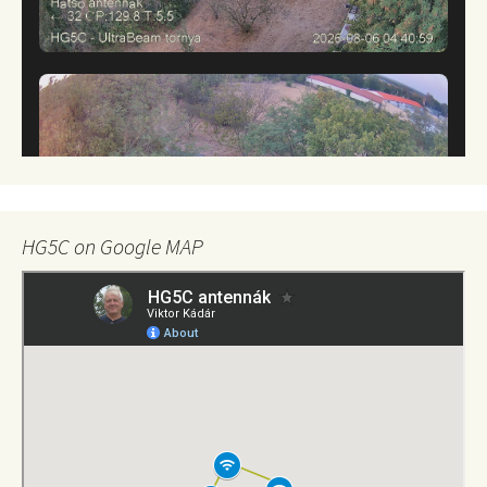
HG5C on Google MAP