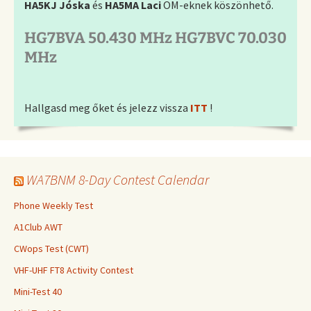
HA5KJ Jóska
és
HA5MA Laci
OM-eknek köszönhető.
HG7BVA 50.430 MHz HG7BVC 70.030
MHz
Hallgasd meg őket és jelezz vissza
ITT
!
WA7BNM 8-Day Contest Calendar
Phone Weekly Test
A1Club AWT
CWops Test (CWT)
VHF-UHF FT8 Activity Contest
Mini-Test 40