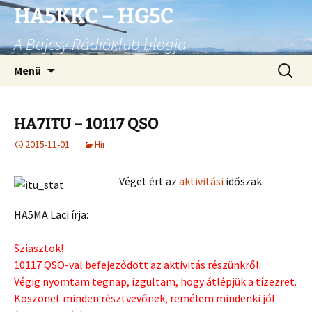
Ugrás
HA5KKC – HG5C
a
A Bajcsy Rádióklub blogja
tartalomhoz
Keresés
Menü
HA7ITU – 10117 QSO
2015-11-01
Hír
Véget ért az
aktivitási
időszak.
HA5MA Laci írja:
Sziasztok!
10117 QSO-val befejeződött az aktivitás részünkről.
Végig nyomtam tegnap, izgultam, hogy átlépjük a tízezret.
Köszönet minden résztvevőnek, remélem mindenki jól