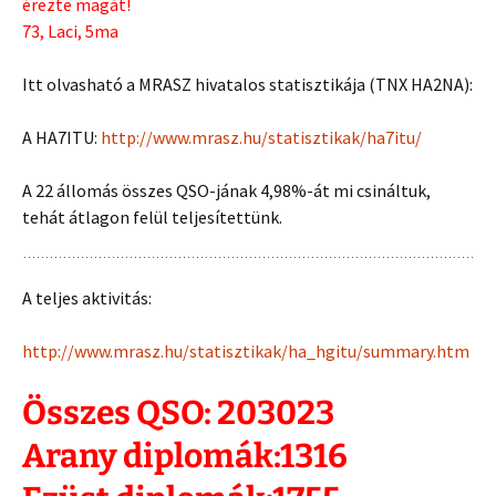
érezte magát!
73, Laci, 5ma
Itt olvasható a MRASZ hivatalos statisztikája (TNX HA2NA):
A HA7ITU:
http://www.mrasz.hu/statisztikak/ha7itu/
A 22 állomás összes QSO-jának 4,98%-át mi csináltuk,
tehát átlagon felül teljesítettünk.
A teljes aktivitás:
http://www.mrasz.hu/statisztikak/ha_hgitu/summary.htm
Összes QSO: 203023
Arany diplomák:1316