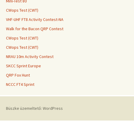
Mini-Test 80
CWops Test (CWT)
VHF-UHF FT8 Activity Contest-NA
Walk for the Bacon QRP Contest
CWops Test (CWT)
CWops Test (CWT)
NRAU 10m Activity Contest
SKCC Sprint Europe
QRP Fox Hunt
NCCC FT4 Sprint
Büszke üzemeltető: WordPress