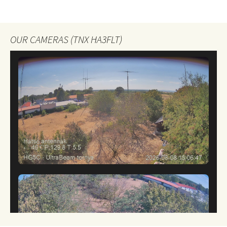
Bejegyzés
navigáció
OUR CAMERAS (TNX HA3FLT)