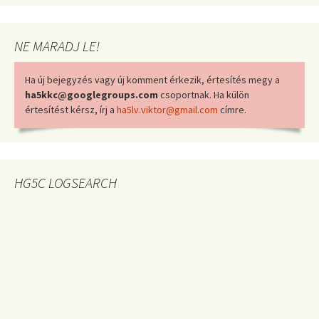
NE MARADJ LE!
Ha új bejegyzés vagy új komment érkezik, értesítés megy a
ha5kkc@googlegroups.com
csoportnak. Ha külön
értesítést kérsz, írj a
ha5lv.viktor@gmail.com
címre.
HG5C LOGSEARCH