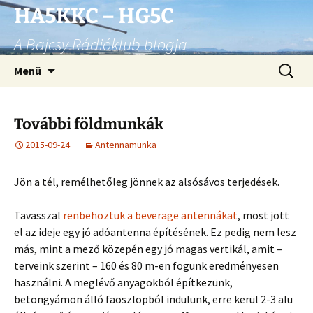
Ugrás
HA5KKC – HG5C
a
A Bajcsy Rádióklub blogja
tartalomhoz
Keresés
Menü
További földmunkák
2015-09-24
Antennamunka
Jön a tél, remélhetőleg jönnek az alsósávos terjedések.
Tavasszal
renbehoztuk a beverage antennákat
, most jött
el az ideje egy jó adóantenna építésének. Ez pedig nem lesz
más, mint a mező közepén egy jó magas vertikál, amit –
terveink szerint – 160 és 80 m-en fogunk eredményesen
használni. A meglévő anyagokból építkezünk,
betongyámon álló faoszlopból indulunk, erre kerül 2-3 alu