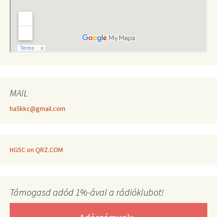
MAIL
ha5kkc@gmail.com
HG5C on QRZ.COM
Támogasd adód 1%-ával a rádióklubot!