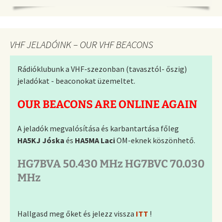
VHF JELADÓINK – OUR VHF BEACONS
Rádióklubunk a VHF-szezonban (tavasztól- őszig)
jeladókat - beaconokat üzemeltet.
OUR BEACONS ARE ONLINE AGAIN
A jeladók megvalósítása és karbantartása főleg
HA5KJ Jóska
és
HA5MA Laci
OM-eknek köszönhető.
HG7BVA 50.430 MHz HG7BVC 70.030
MHz
Hallgasd meg őket és jelezz vissza
ITT
!