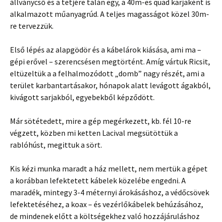
állványcső és a tetjére talán egy, a 40m-es quad karjaként is
alkalmazott műanyagrúd. A teljes magasságot közel 30m-
re tervezzük.
Első lépés az alapgödör és a kábelárok kiásása, ami ma –
gépi erővel – szerencsésen megtörtént. Amíg vártuk Ricsit,
eltüzeltük a a felhalmozódott „domb” nagy részét, ami a
terület karbantartásakor, hónapok alatt levágott ágakból,
kivágott sarjakból, egyebekből képződött.
Már sötétedett, mire a gép megérkezett, kb. fél 10-re
végzett, közben mi ketten Lacival megsütöttük a
rablóhúst, megittuk a sört.
Kis kézi munka maradt a ház mellett, nem mertük a gépet
a korábban lefektetett kábelek közelébe engedni. A
maradék, mintegy 3-4 méternyi árokásáshoz, a védőcsövek
lefektetéséhez, a koax – és vezérlőkábelek behúzásához,
de mindenek előtt a költségekhez való hozzájáruláshoz