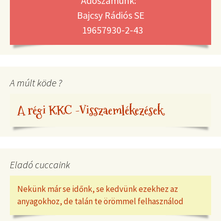
Adószámunk:
Bajcsy Rádiós SE
19657930-2-43
A múlt köde ?
A régi KKC -Visszaemlékezések
Eladó cuccaink
Nekünk már se időnk, se kedvünk ezekhez az
anyagokhoz, de talán te örömmel felhasználod