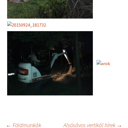
←
Földmunkák
Alsósávos vertikál hírek
→