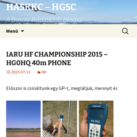
Ugrás
HA5KKC – HG5C
a
A Bajcsy Rádióklub blogja
tartalomhoz
Keresés
Menü
IARU HF CHAMPIONSHIP 2015 –
HG0HQ 40m PHONE
2015-07-11
Hír
Először is csináltunk egy GP-t, meglátjuk, mennyit ér.