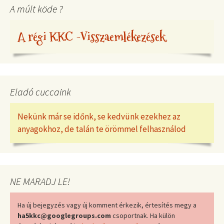
A múlt köde ?
A régi KKC -Visszaemlékezések
Eladó cuccaink
Nekünk már se időnk, se kedvünk ezekhez az
anyagokhoz, de talán te örömmel felhasználod
NE MARADJ LE!
Ha új bejegyzés vagy új komment érkezik, értesítés megy a
ha5kkc@googlegroups.com
csoportnak. Ha külön