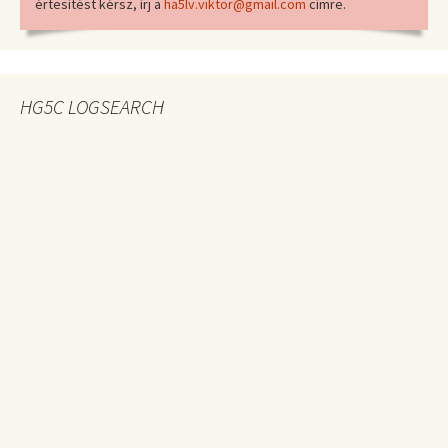
értesítést kérsz, írj a
ha5lv.viktor@gmail.com
címre.
HG5C LOGSEARCH