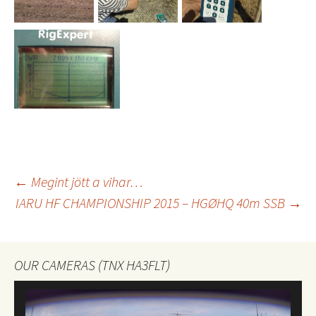
Bejegyzés
←
Megint jött a vihar…
IARU HF CHAMPIONSHIP 2015 – HGØHQ 40m SSB
→
navigáció
OUR CAMERAS (TNX HA3FLT)