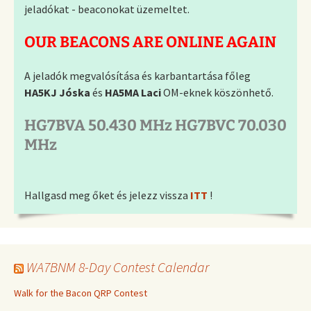
jeladókat - beaconokat üzemeltet.
OUR BEACONS ARE ONLINE AGAIN
A jeladók megvalósítása és karbantartása főleg
HA5KJ Jóska
és
HA5MA Laci
OM-eknek köszönhető.
HG7BVA 50.430 MHz HG7BVC 70.030
MHz
Hallgasd meg őket és jelezz vissza
ITT
!
WA7BNM 8-Day Contest Calendar
Walk for the Bacon QRP Contest