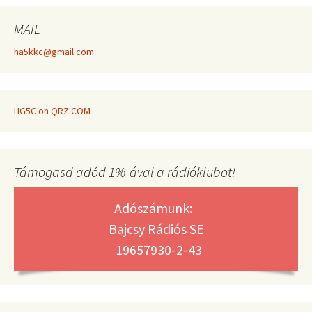
MAIL
ha5kkc@gmail.com
HG5C on QRZ.COM
Támogasd adód 1%-ával a rádióklubot!
Adószámunk:
Bajcsy Rádiós SE
19657930-2-43