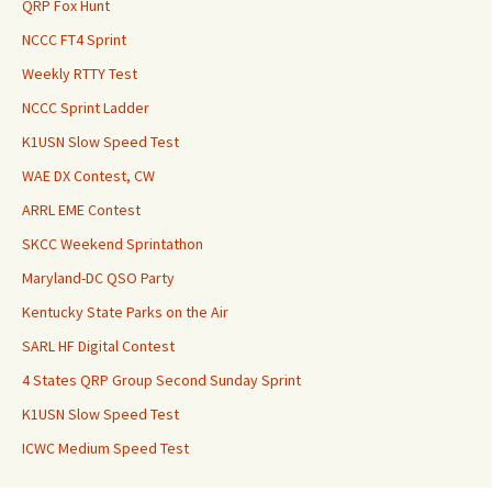
QRP Fox Hunt
NCCC FT4 Sprint
Weekly RTTY Test
NCCC Sprint Ladder
K1USN Slow Speed Test
WAE DX Contest, CW
ARRL EME Contest
SKCC Weekend Sprintathon
Maryland-DC QSO Party
Kentucky State Parks on the Air
SARL HF Digital Contest
4 States QRP Group Second Sunday Sprint
K1USN Slow Speed Test
ICWC Medium Speed Test