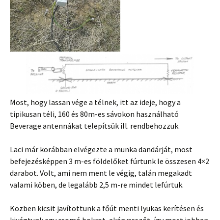
Most, hogy lassan vége a télnek, itt az ideje, hogy a
tipikusan téli, 160 és 80m-es sávokon használható
Beverage antennákat telepítsük ill. rendbehozzuk.
Laci már korábban elvégezte a munka dandárját, most
befejezésképpen 3 m-es földelőket fúrtunk le összesen 4×2
darabot. Volt, ami nem ment le végig, talán megakadt
valami kőben, de legalább 2,5 m-re mindet lefúrtuk.
Közben kicsit javítottunk a főút menti lyukas kerítésen és
kivágtunk egy csomó bokrot, akácvesszőt, így most jobban