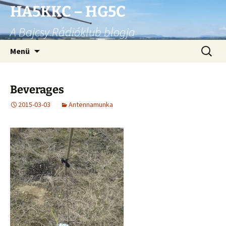
Ugrás
HA5KKC – HG5C
a
A Bajcsy Rádióklub blogja
tartalomhoz
Keresés
Menü
Beverages
2015-03-03
Antennamunka