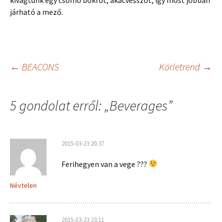
járható a mező.
Bejegyzés
←
BEACONS
Körletrend
→
navigáció
5 gondolat erről: „
Beverages
”
2015-03-23 20:37
Ferihegyen van a vege ???
Névtelen
2015-03-23 23:11