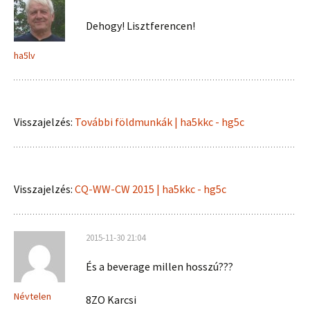
Dehogy! Lisztferencen!
ha5lv
Visszajelzés:
További földmunkák | ha5kkc - hg5c
Visszajelzés:
CQ-WW-CW 2015 | ha5kkc - hg5c
2015-11-30 21:04
És a beverage millen hosszú???
Névtelen
8ZO Karcsi