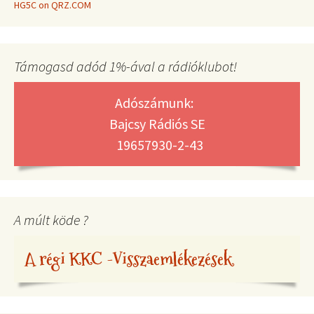
HG5C on QRZ.COM
Támogasd adód 1%-ával a rádióklubot!
Adószámunk:
Bajcsy Rádiós SE
19657930-2-43
A múlt köde ?
A régi KKC -Visszaemlékezések