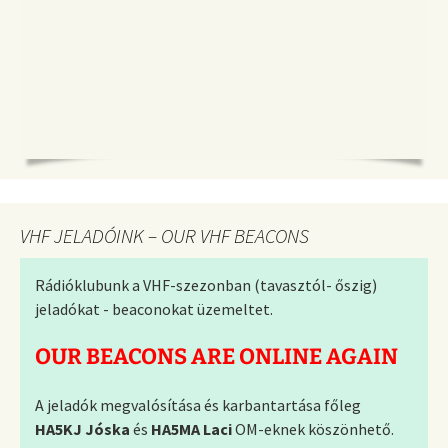
VHF JELADÓINK – OUR VHF BEACONS
Rádióklubunk a VHF-szezonban (tavasztól- őszig)
jeladókat - beaconokat üzemeltet.
OUR BEACONS ARE ONLINE AGAIN
A jeladók megvalósítása és karbantartása főleg
HA5KJ Jóska
és
HA5MA Laci
OM-eknek köszönhető.