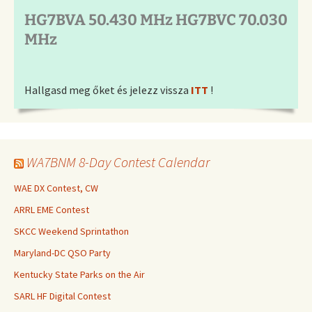
HG7BVA 50.430 MHz HG7BVC 70.030
MHz
Hallgasd meg őket és jelezz vissza
ITT
!
WA7BNM 8-Day Contest Calendar
WAE DX Contest, CW
ARRL EME Contest
SKCC Weekend Sprintathon
Maryland-DC QSO Party
Kentucky State Parks on the Air
SARL HF Digital Contest