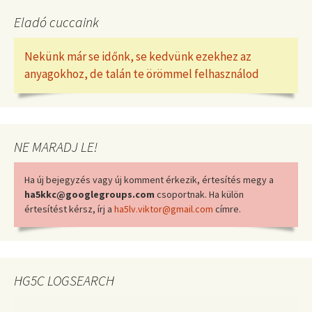
Eladó cuccaink
Nekünk már se időnk, se kedvünk ezekhez az
anyagokhoz, de talán te örömmel felhasználod
NE MARADJ LE!
Ha új bejegyzés vagy új komment érkezik, értesítés megy a
ha5kkc@googlegroups.com
csoportnak. Ha külön
értesítést kérsz, írj a
ha5lv.viktor@gmail.com
címre.
HG5C LOGSEARCH