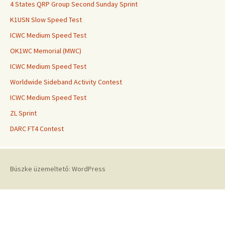
4 States QRP Group Second Sunday Sprint
K1USN Slow Speed Test
ICWC Medium Speed Test
OK1WC Memorial (MWC)
ICWC Medium Speed Test
Worldwide Sideband Activity Contest
ICWC Medium Speed Test
ZL Sprint
DARC FT4 Contest
Büszke üzemeltető: WordPress