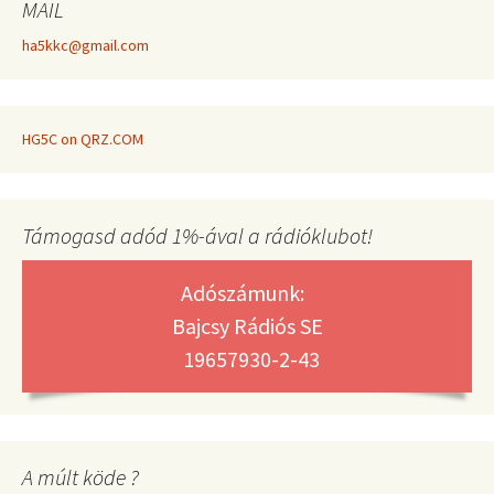
MAIL
ha5kkc@gmail.com
HG5C on QRZ.COM
Támogasd adód 1%-ával a rádióklubot!
Adószámunk:
Bajcsy Rádiós SE
19657930-2-43
A múlt köde ?