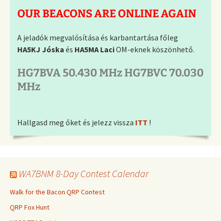
OUR BEACONS ARE ONLINE AGAIN
A jeladók megvalósítása és karbantartása főleg
HA5KJ Jóska
és
HA5MA Laci
OM-eknek köszönhető.
HG7BVA 50.430 MHz HG7BVC 70.030
MHz
Hallgasd meg őket és jelezz vissza
ITT
!
WA7BNM 8-Day Contest Calendar
Walk for the Bacon QRP Contest
QRP Fox Hunt