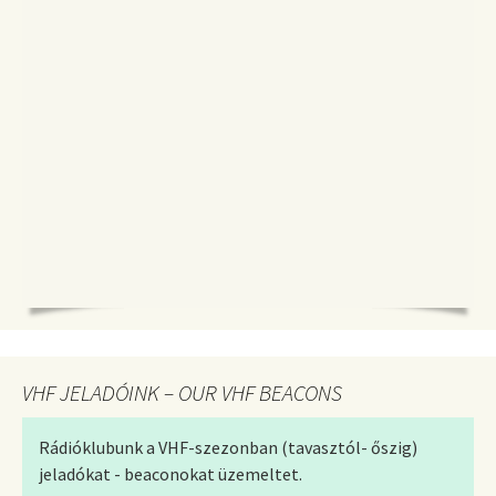
VHF JELADÓINK – OUR VHF BEACONS
Rádióklubunk a VHF-szezonban (tavasztól- őszig)
jeladókat - beaconokat üzemeltet.