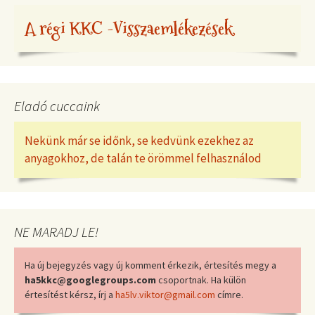
A régi KKC -Visszaemlékezések
Eladó cuccaink
Nekünk már se időnk, se kedvünk ezekhez az
anyagokhoz, de talán te örömmel felhasználod
NE MARADJ LE!
Ha új bejegyzés vagy új komment érkezik, értesítés megy a
ha5kkc@googlegroups.com
csoportnak. Ha külön
értesítést kérsz, írj a
ha5lv.viktor@gmail.com
címre.