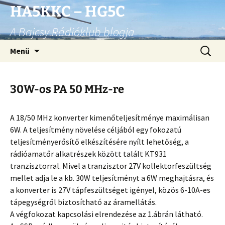
Ugrás
HA5KKC – HG5C
a
A Bajcsy Rádióklub blogja
tartalomhoz
Keresés
Menü
30W-os PA 50 MHz-re
A 18/50 MHz konverter kimenőteljesítménye maximálisan
6W. A teljesítmény növelése céljából egy fokozatú
teljesítményerősítő elkészítésére nyílt lehetőség, a
rádióamatőr alkatrészek között talált KT931
tranzisztorral. Mivel a tranzisztor 27V kollektorfeszültség
mellet adja le a kb. 30W teljesítményt a 6W meghajtásra, és
a konverter is 27V tápfeszültséget igényel, közös 6-10A-es
tápegységről biztosítható az áramellátás.
A végfokozat kapcsolási elrendezése az 1.ábrán látható.