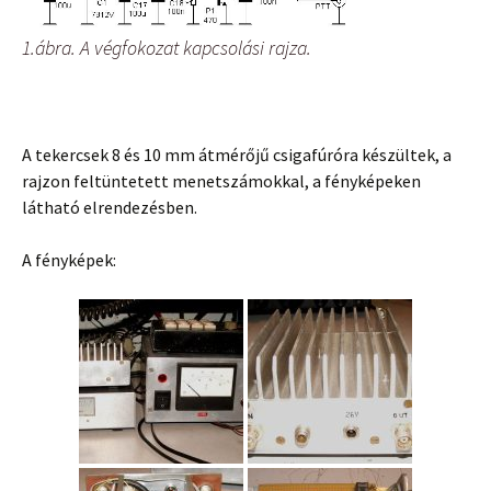
1.ábra. A végfokozat kapcsolási rajza.
A tekercsek 8 és 10 mm átmérőjű csigafúróra készültek, a
rajzon feltüntetett menetszámokkal, a fényképeken
látható elrendezésben.
A fényképek: