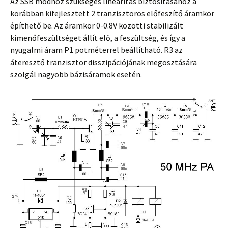
Az SSB módhoz szükséges linearitás biztosításához a
korábban kifejlesztett 2 tranzisztoros előfeszítő áramkör
építhető be. Az áramkör 0-0.8V közötti stabilizált
kimenőfeszültséget állít elő, a feszültség, és így a
nyugalmi áram P1 potméterrel beállítható. R3 az
áteresztő tranzisztor disszipációjának megosztására
szolgál nagyobb bázisáramok esetén.