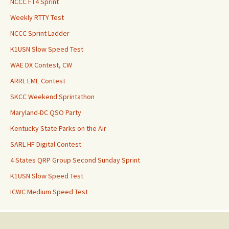
NCCC FT4 Sprint
Weekly RTTY Test
NCCC Sprint Ladder
K1USN Slow Speed Test
WAE DX Contest, CW
ARRL EME Contest
SKCC Weekend Sprintathon
Maryland-DC QSO Party
Kentucky State Parks on the Air
SARL HF Digital Contest
4 States QRP Group Second Sunday Sprint
K1USN Slow Speed Test
ICWC Medium Speed Test