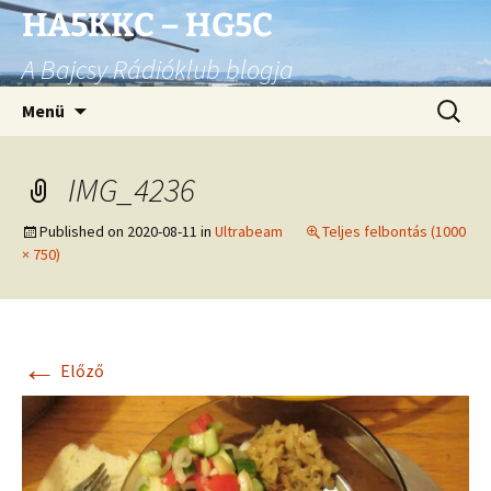
Ugrás
HA5KKC – HG5C
a
A Bajcsy Rádióklub blogja
tartalomhoz
Keresés
Menü
IMG_4236
Published on
2020-08-11
in
Ultrabeam
Teljes felbontás (1000
× 750)
←
Előző