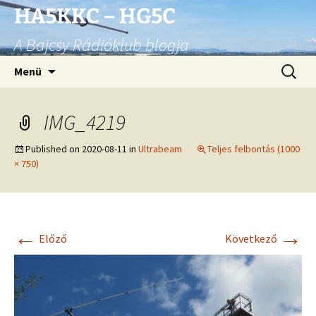
Ugrás
HA5KKC – HG5C
a
A Bajcsy Rádióklub blogja
tartalomhoz
Keresés
Menü
IMG_4219
Published on
2020-08-11
in
Ultrabeam
Teljes felbontás (1000
× 750)
←
→
Előző
Következő