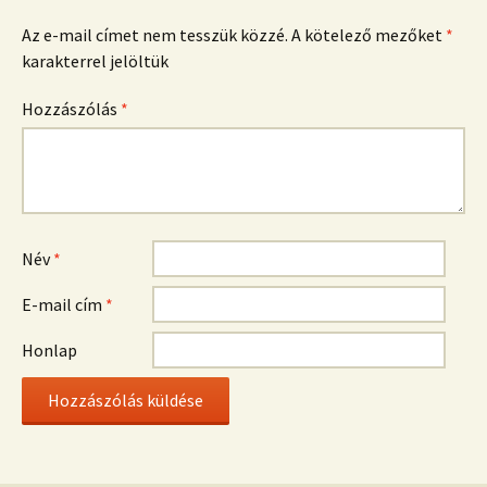
Az e-mail címet nem tesszük közzé.
A kötelező mezőket
*
karakterrel jelöltük
Hozzászólás
*
Név
*
E-mail cím
*
Honlap