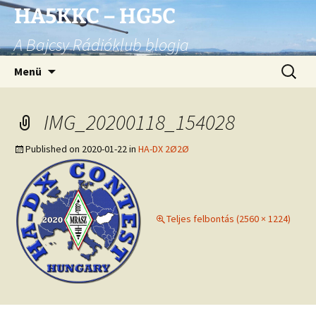
Ugrás
HA5KKC – HG5C
a
A Bajcsy Rádióklub blogja
tartalomhoz
Keresés
Menü
IMG_20200118_154028
Published on
2020-01-22
in
HA-DX 2Ø2Ø
Teljes felbontás (2560 × 1224)