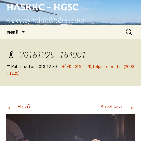
Ugrás
HA5KKC – HG5C
a
A Bajcsy Rádióklub blogja
tartalomhoz
Keresés
Menü
20181229_164901
Published on
2018-12-30
in
BÚÉK 2019
Teljes felbontás (2000
× 1125)
←
→
Előző
Következő