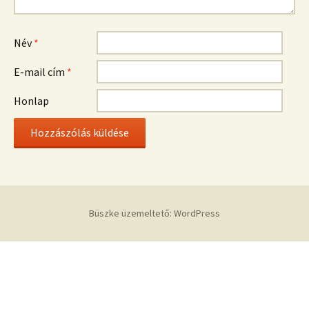
Név
*
E-mail cím
*
Honlap
Büszke üzemeltető: WordPress