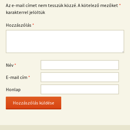
Az e-mail címet nem tesszük közzé.
A kötelező mezőket
*
karakterrel jelöltük
Hozzászólás
*
Név
*
E-mail cím
*
Honlap