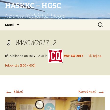
Ugrás
HA5KKC – HG5C
a
A Bajcsy Rádióklub blogja
tartalomhoz
Keresés
Menü
WWCW2017_2
Published on
2017-12-05
in
-WW-CW 2017
Teljes
felbontás (800 × 600)
←
→
Előző
Következő