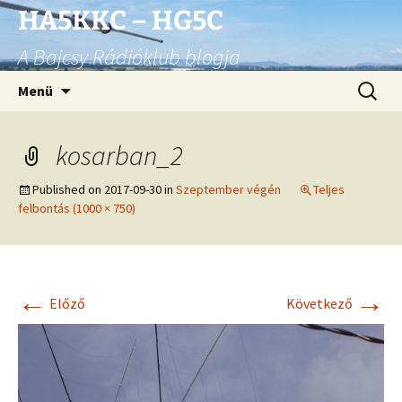
Ugrás
HA5KKC – HG5C
a
A Bajcsy Rádióklub blogja
tartalomhoz
Keresés
Menü
kosarban_2
Published on
2017-09-30
in
Szeptember végén
Teljes
felbontás (1000 × 750)
←
→
Előző
Következő