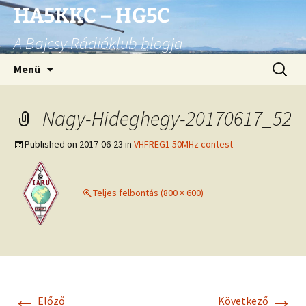
Ugrás
HA5KKC – HG5C
a
A Bajcsy Rádióklub blogja
tartalomhoz
Keresés
Menü
Nagy-Hideghegy-20170617_52
Published on
2017-06-23
in
VHFREG1 50MHz contest
Teljes felbontás (800 × 600)
←
→
Előző
Következő