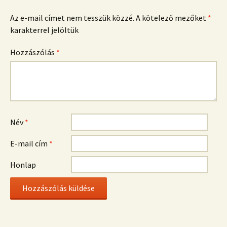
Az e-mail címet nem tesszük közzé.
A kötelező mezőket
*
karakterrel jelöltük
Hozzászólás
*
Név
*
E-mail cím
*
Honlap