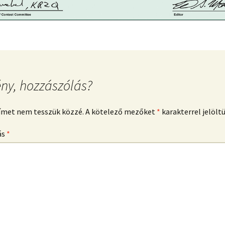
ny, hozzászólás?
címet nem tesszük közzé.
A kötelező mezőket
*
karakterrel jelölt
ás
*