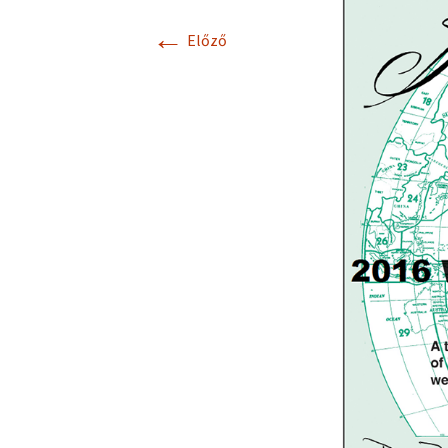
←
Előző