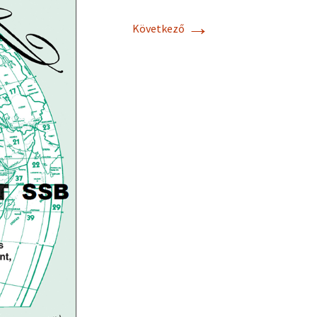
→
Következő
Cebik Antennas
Practical Antenna
Handbook