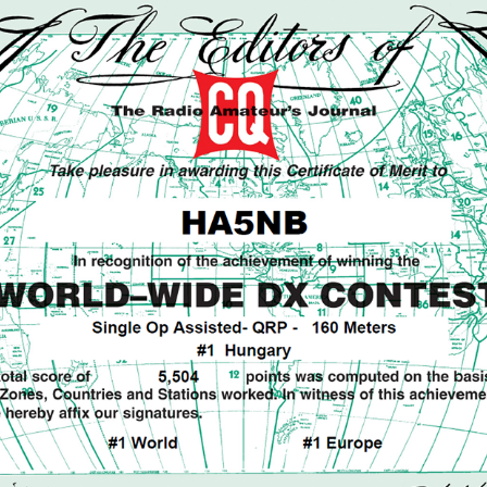
ON4UN Low Band DX-ing
Tanuljunk morzét – 1959