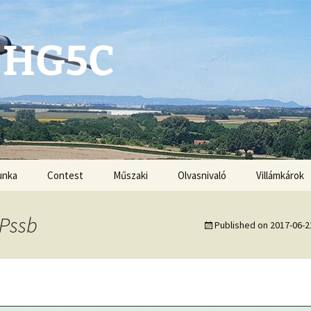
 HG5C
unka
Contest
Műszaki
Olvasnivaló
Villámkárok
Antennák
Pssb
Published on
2017-06-2
Kézikönyvek
G3ZRS amplifiers
VHF-UHF DX book