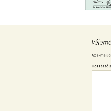
Vélemé
Az e-mail 
Hozzászól