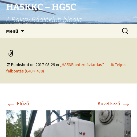
Ugrás
HA5KKC – HG5C
a
A Bajcsy Rádióklub blogja
tartalomhoz
Keresés
Menü
Published on
2017-05-29
in
„HA5NB anternázkodás”
Teljes
felbontás (640 × 480)
←
→
Előző
Következő