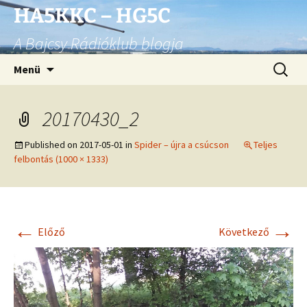
Ugrás
HA5KKC – HG5C
a
A Bajcsy Rádióklub blogja
tartalomhoz
Keresés
Menü
20170430_2
Published on
2017-05-01
in
Spider – újra a csúcson
Teljes
felbontás (1000 × 1333)
←
→
Előző
Következő