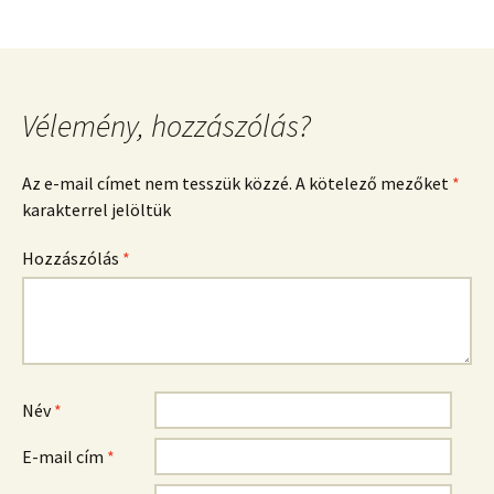
Vélemény, hozzászólás?
Az e-mail címet nem tesszük közzé.
A kötelező mezőket
*
karakterrel jelöltük
Hozzászólás
*
Név
*
E-mail cím
*