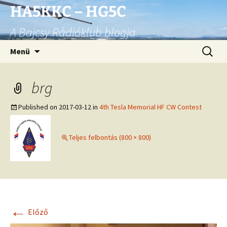
Ugrás
HA5KKC – HG5C
a
A Bajcsy Rádióklub blogja
tartalomhoz
Keresés
Menü
brg
Published on
2017-03-12
in
4th Tesla Memorial HF CW Contest
Teljes felbontás (800 × 800)
←
Előző