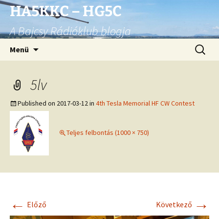
Ugrás
HA5KKC – HG5C
a
A Bajcsy Rádióklub blogja
tartalomhoz
Keresés
Menü
5lv
Published on
2017-03-12
in
4th Tesla Memorial HF CW Contest
Teljes felbontás (1000 × 750)
←
→
Előző
Következő