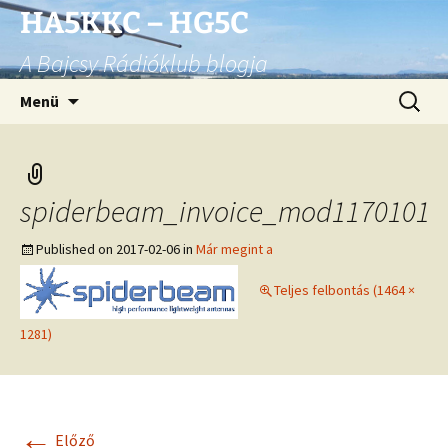
Ugrás
HA5KKC – HG5C
a
A Bajcsy Rádióklub blogja
tartalomhoz
Keresés
Menü
spiderbeam_invoice_mod1170101
Published on
2017-02-06
in
Már megint a
Teljes felbontás (1464 ×
1281)
←
Előző