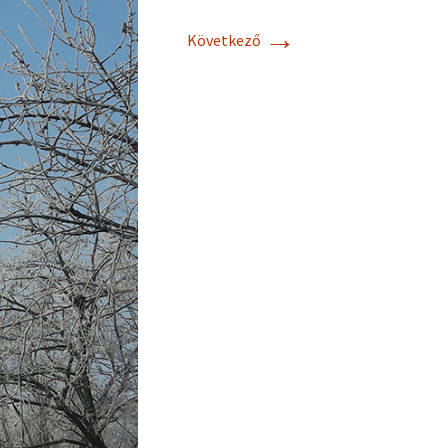
→
Következő
Cebik Antennas
Practical Antenna
Handbook