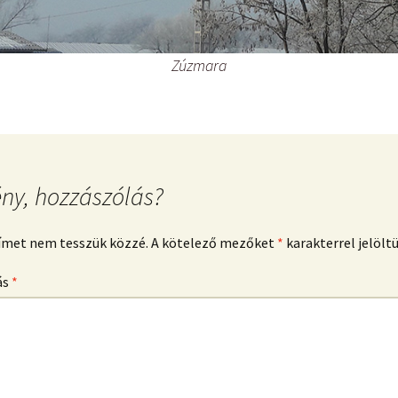
Zúzmara
ny, hozzászólás?
címet nem tesszük közzé.
A kötelező mezőket
*
karakterrel jelölt
ás
*