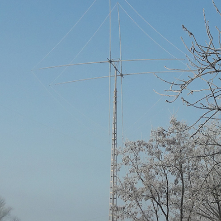
ON4UN Low Band DX-ing
Tanuljunk morzét – 1959