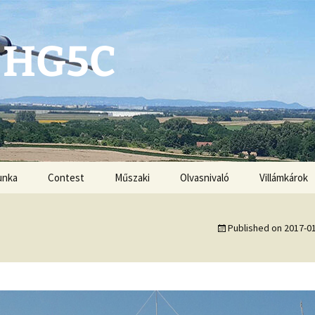
 HG5C
unka
Contest
Műszaki
Olvasnivaló
Villámkárok
Antennák
Published on
2017-0
Kézikönyvek
G3ZRS amplifiers
VHF-UHF DX book