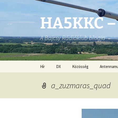
Ugrás
a
tartalomhoz
HA5KKC –
A Bajcsy Rádióklub blogja
Hír
DX
Közösség
Antennam
a_zuzmaras_quad