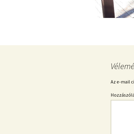
Vélemé
Az e-mail 
Hozzászól