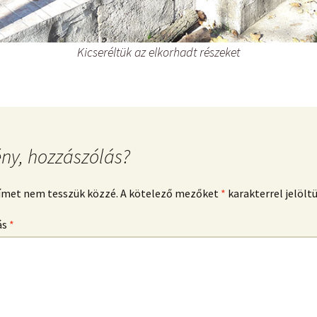
Kicseréltük az elkorhadt részeket
ny, hozzászólás?
címet nem tesszük közzé.
A kötelező mezőket
*
karakterrel jelölt
ás
*