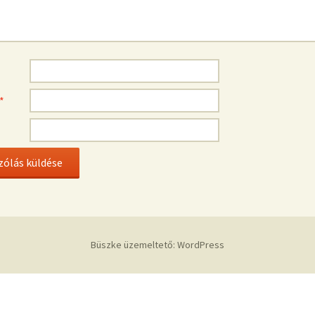
*
Büszke üzemeltető: WordPress