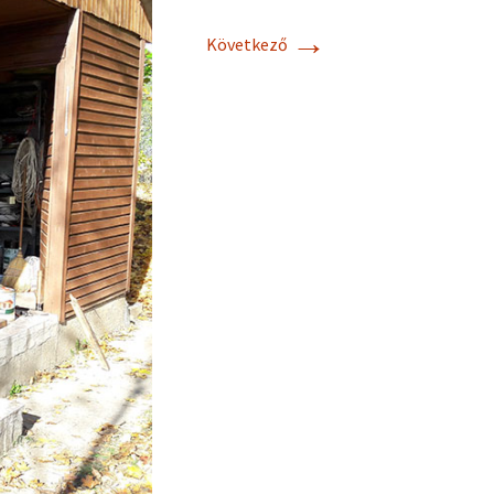
→
Következő
Cebik Antennas
Practical Antenna
Handbook