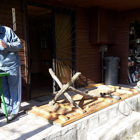
ON4UN Low Band DX-ing
Tanuljunk morzét – 1959