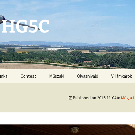
 HG5C
unka
Contest
Műszaki
Olvasnivaló
Villámkárok
Antennák
Published on
2016-11-04
in
Még a t
Kézikönyvek
G3ZRS amplifiers
VHF-UHF DX book