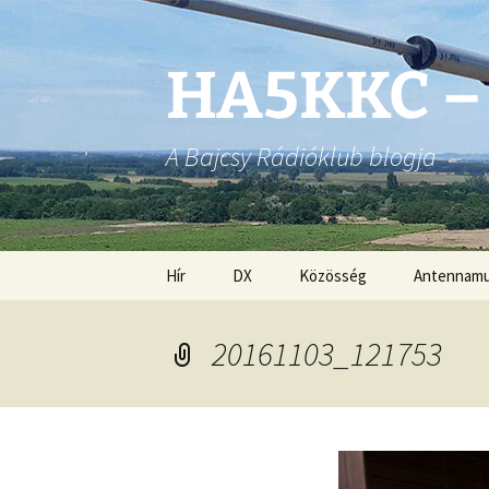
Ugrás
a
tartalomhoz
HA5KKC –
A Bajcsy Rádióklub blogja
Hír
DX
Közösség
Antennam
20161103_121753