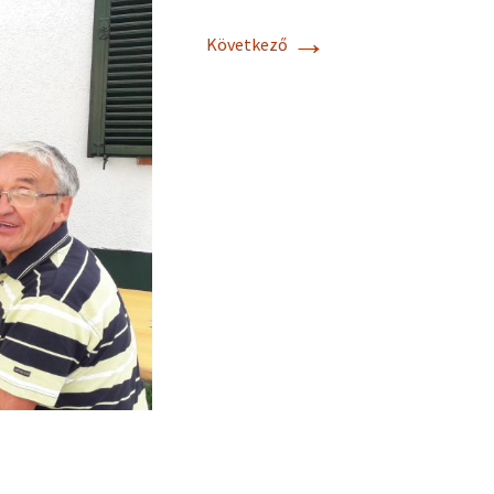
→
Következő
Cebik Antennas
Practical Antenna
Handbook