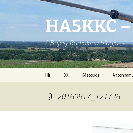
Ugrás
a
tartalomhoz
HA5KKC –
A Bajcsy Rádióklub blogja
Hír
DX
Közösség
Antennam
20160917_121726