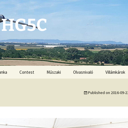
 HG5C
unka
Contest
Műszaki
Olvasnivaló
Villámkárok
Antennák
Published on
2016-09-2
Kézikönyvek
G3ZRS amplifiers
VHF-UHF DX book