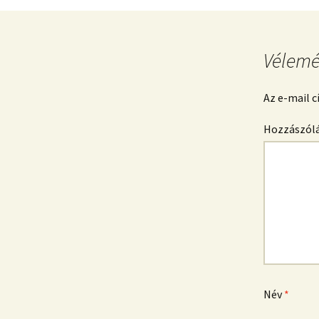
Vélemé
Az e-mail 
Hozzászól
Név
*