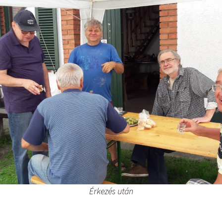
ON4UN Low Band DX-ing
Tanuljunk morzét – 1959
Érkezés után