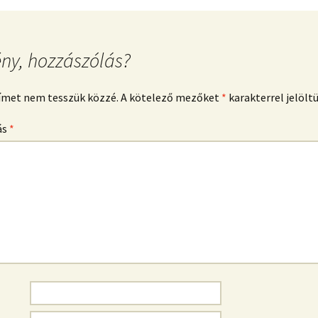
ny, hozzászólás?
címet nem tesszük közzé.
A kötelező mezőket
*
karakterrel jelölt
ás
*