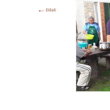
←
Előző