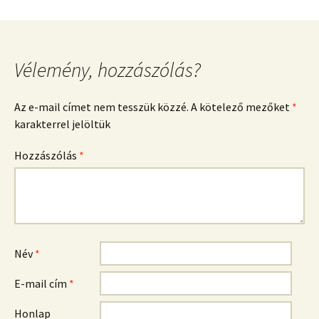
Vélemény, hozzászólás?
Az e-mail címet nem tesszük közzé.
A kötelező mezőket
*
karakterrel jelöltük
Hozzászólás
*
Név
*
E-mail cím
*
Honlap