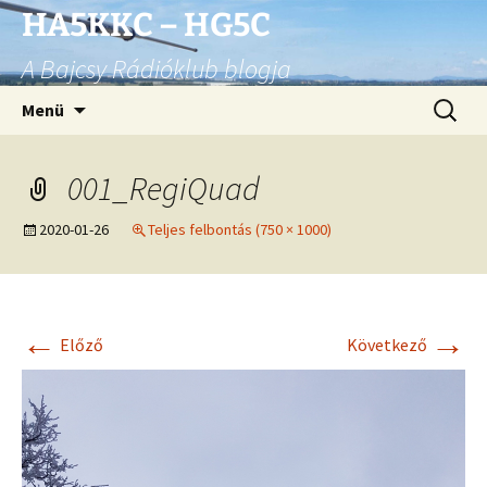
Ugrás
HA5KKC – HG5C
a
A Bajcsy Rádióklub blogja
tartalomhoz
Keresés
Menü
001_RegiQuad
2020-01-26
Teljes felbontás (750 × 1000)
←
→
Előző
Következő